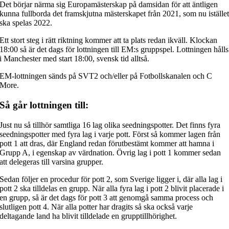
Det börjar närma sig Europamästerskap på damsidan för att äntligen
kunna fullborda det framskjutna mästerskapet från 2021, som nu iställe
ska spelas 2022.
Ett stort steg i rätt riktning kommer att ta plats redan ikväll. Klockan
18:00 så är det dags för lottningen till EM:s gruppspel. Lottningen hålls
i Manchester med start 18:00, svensk tid alltså.
EM-lottningen sänds på SVT2 och/eller på Fotbollskanalen och C
More.
Så går lottningen till:
Just nu så tillhör samtliga 16 lag olika seedningspotter. Det finns fyra
seedningspotter med fyra lag i varje pott. Först så kommer lagen från
pott 1 att dras, där England redan förutbestämt kommer att hamna i
Grupp A, i egenskap av värdnation. Övrig lag i pott 1 kommer sedan
att delegeras till varsina grupper.
Sedan följer en procedur för pott 2, som Sverige ligger i, där alla lag i
pott 2 ska tilldelas en grupp. När alla fyra lag i pott 2 blivit placerade i
en grupp, så är det dags för pott 3 att genomgå samma process och
slutligen pott 4. När alla potter har dragits så ska också varje
deltagande land ha blivit tilldelade en grupptillhörighet.