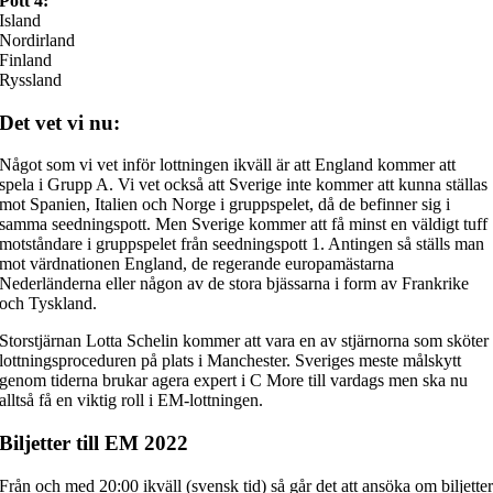
Pott 4:
Island
Nordirland
Finland
Ryssland
Det vet vi nu:
Något som vi vet inför lottningen ikväll är att England kommer att
spela i Grupp A. Vi vet också att Sverige inte kommer att kunna ställas
mot Spanien, Italien och Norge i gruppspelet, då de befinner sig i
samma seedningspott. Men Sverige kommer att få minst en väldigt tuff
motståndare i gruppspelet från seedningspott 1. Antingen så ställs man
mot värdnationen England, de regerande europamästarna
Nederländerna eller någon av de stora bjässarna i form av Frankrike
och Tyskland.
Storstjärnan Lotta Schelin kommer att vara en av stjärnorna som sköter
lottningsproceduren på plats i Manchester. Sveriges meste målskytt
genom tiderna brukar agera expert i C More till vardags men ska nu
alltså få en viktig roll i EM-lottningen.
Biljetter till EM 2022
Från och med 20:00 ikväll (svensk tid) så går det att ansöka om biljette