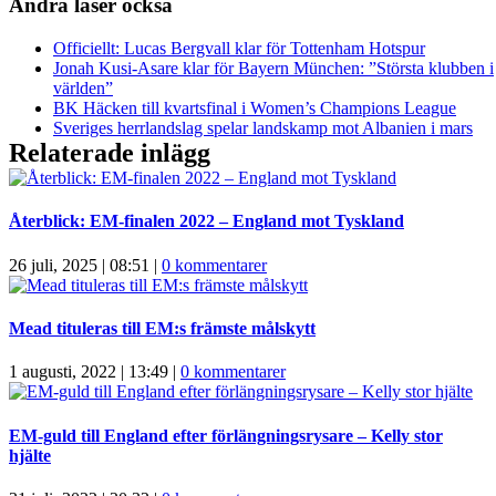
Andra läser också
Officiellt: Lucas Bergvall klar för Tottenham Hotspur
Jonah Kusi-Asare klar för Bayern München: ”Största klubben i
världen”
BK Häcken till kvartsfinal i Women’s Champions League
Sveriges herrlandslag spelar landskamp mot Albanien i mars
Relaterade inlägg
Återblick: EM-finalen 2022 – England mot Tyskland
26 juli, 2025 | 08:51
|
0 kommentarer
Mead tituleras till EM:s främste målskytt
1 augusti, 2022 | 13:49
|
0 kommentarer
EM-guld till England efter förlängningsrysare – Kelly stor
hjälte