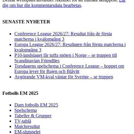
dig om hur din kommentarsdata bearbetas
.
SENASTE NYHETER
Conference League 2026/27: Resultat från de första
matcherna i kvalomgång 3
Europa League 2026/27: Resultaten från första matcherna i
kvalomgång 3
P10-landslaget får tuffa möten i Norge – se truppen till
Scandinavian Friendlies
Torsdagens spelschema i Conference League – hoppet om
Europa lever för Bajen och Blåvitt
Avgörande VM-kval väntar för Sverige – se truppen
Fotbolls EM 2025
Dam fotbolls EM 2025
Spelschema
Tabeller & Grupper
TV-tablå
Matchresultat
EM-slutspelet