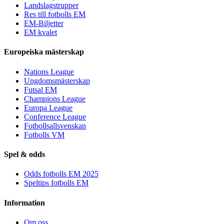
Landslagstrupper
Res till fotbolls EM
EM-Biljetter
EM kvalet
Europeiska mästerskap
Nations League
Ungdomsmästerskap
Futsal EM
Champions League
Europa League
Conference League
Fotbollsallsvenskan
Fotbolls VM
Spel & odds
Odds fotbolls EM 2025
Speltips fotbolls EM
Information
Om oss