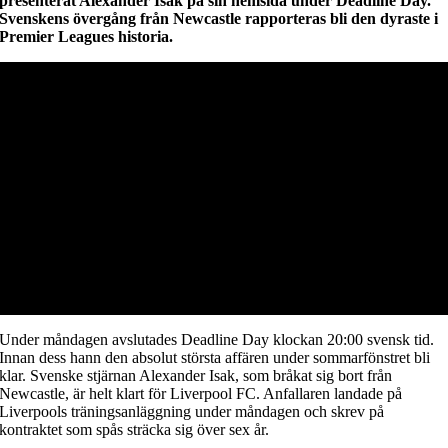
presenterat Alexander Isak på sin hemsida under Deadline Day.
Svenskens övergång från Newcastle rapporteras bli den dyraste i
Premier Leagues historia.
Under måndagen avslutades Deadline Day klockan 20:00 svensk tid.
Innan dess hann den absolut största affären under sommarfönstret bli
klar. Svenske stjärnan Alexander Isak, som bråkat sig bort från
Newcastle, är helt klart för Liverpool FC. Anfallaren landade på
Liverpools träningsanläggning under måndagen och skrev på
kontraktet som spås sträcka sig över sex år.