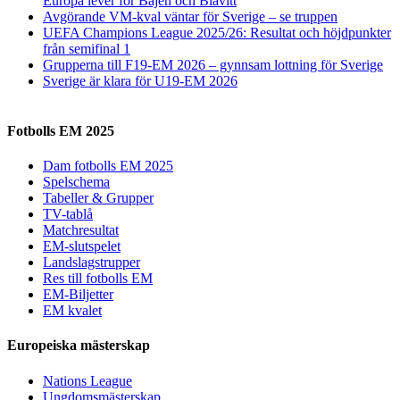
Europa lever för Bajen och Blåvitt
Avgörande VM-kval väntar för Sverige – se truppen
UEFA Champions League 2025/26: Resultat och höjdpunkter
från semifinal 1
Grupperna till F19-EM 2026 – gynnsam lottning för Sverige
Sverige är klara för U19-EM 2026
Fotbolls EM 2025
Dam fotbolls EM 2025
Spelschema
Tabeller & Grupper
TV-tablå
Matchresultat
EM-slutspelet
Landslagstrupper
Res till fotbolls EM
EM-Biljetter
EM kvalet
Europeiska mästerskap
Nations League
Ungdomsmästerskap