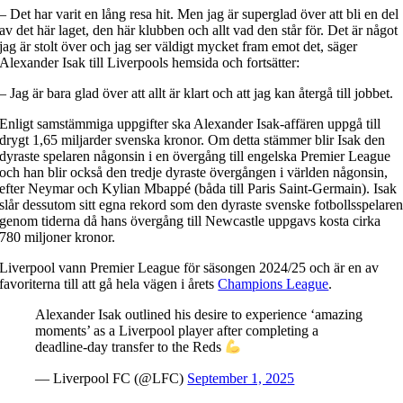
– Det har varit en lång resa hit. Men jag är superglad över att bli en del
av det här laget, den här klubben och allt vad den står för. Det är något
jag är stolt över och jag ser väldigt mycket fram emot det, säger
Alexander Isak till Liverpools hemsida och fortsätter:
– Jag är bara glad över att allt är klart och att jag kan återgå till jobbet.
Enligt samstämmiga uppgifter ska Alexander Isak-affären uppgå till
drygt 1,65 miljarder svenska kronor. Om detta stämmer blir Isak den
dyraste spelaren någonsin i en övergång till engelska Premier League
och han blir också den tredje dyraste övergången i världen någonsin,
efter Neymar och Kylian Mbappé (båda till Paris Saint-Germain). Isak
slår dessutom sitt egna rekord som den dyraste svenske fotbollsspelare
genom tiderna då hans övergång till Newcastle uppgavs kosta cirka
780 miljoner kronor.
Liverpool vann Premier League för säsongen 2024/25 och är en av
favoriterna till att gå hela vägen i årets
Champions League
.
Alexander Isak outlined his desire to experience ‘amazing
moments’ as a Liverpool player after completing a
deadline-day transfer to the Reds
— Liverpool FC (@LFC)
September 1, 2025