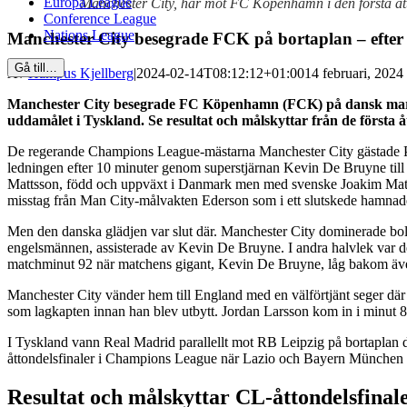
Europa League
Manchester City, här mot FC Köpenhamn i den första åt
Conference League
Nations League
Manchester City besegrade FCK på bortaplan – efter
Gå till…
Av
Hampus Kjellberg
|
2024-02-14T08:12:12+01:00
14 februari, 2024 
Manchester City besegrade FC Köpenhamn (FCK) på dansk mark 
uddamålet i Tyskland. Se resultat och målskyttar från de första
De regerande Champions League-mästarna Manchester City gästade Par
ledningen efter 10 minuter genom superstjärnan Kevin De Bruyne till e
Mattsson, född och uppväxt i Danmark men med svenske Joakim Mattsson
misstag från Man City-målvakten Ederson som i ett slutskede hamnade
Men den danska glädjen var slut där. Manchester City dominerade bolli
engelsmännen, assisterade av Kevin De Bruyne. I andra halvlek var de
matchminut 92 när matchens gigant, Kevin De Bruyne, låg bakom även
Manchester City vänder hem till England med en välförtjänt seger d
som lagkapten innan han blev utbytt. Jordan Larsson kom in i minut
I Tyskland vann Real Madrid parallellt mot RB Leipzig på bortaplan dä
åttondelsfinaler i Champions League när Lazio och Bayern München
Resultat och målskyttar CL-åttondelsfinal