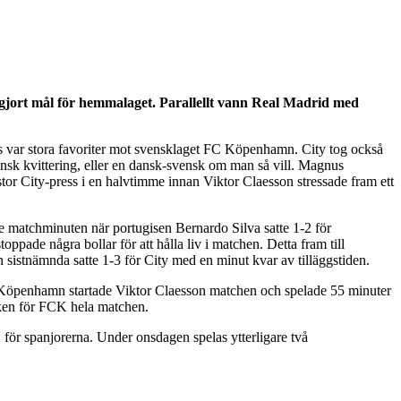
ort mål för hemmalaget. Parallellt vann Real Madrid med
 var stora favoriter mot svensklaget FC Köpenhamn. City tog också
ansk kvittering, eller en dansk-svensk om man så vill. Magnus
or City-press i en halvtimme innan Viktor Claesson stressade fram ett
ie matchminuten när portugisen Bernardo Silva satte 1-2 för
de några bollar för att hålla liv i matchen. Detta fram till
stnämnda satte 1-3 för City med en minut kvar av tilläggstiden.
C Köpenhamn startade Viktor Claesson matchen och spelade 55 minuter
nken för FCK hela matchen.
 för spanjorerna. Under onsdagen spelas ytterligare två