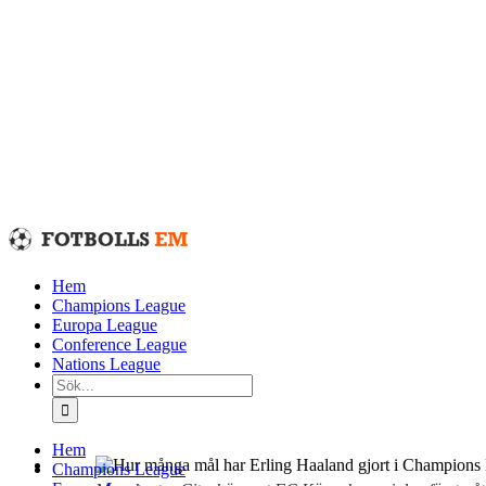
Fortsätt
till
innehållet
Hem
Champions League
Europa League
Conference League
Nations League
Sök
efter:
Hem
Champions League