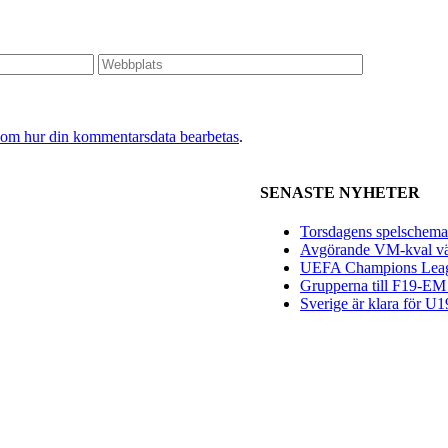
 om hur din kommentarsdata bearbetas
.
SENASTE NYHETER
Torsdagens spelschema 
Avgörande VM-kval vän
UEFA Champions League
Grupperna till F19-EM 
Sverige är klara för 