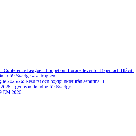
i Conference League – hoppet om Europa lever för Bajen och Blåvitt
tar för Sverige – se truppen
 2025/26: Resultat och höjdpunkter från semifinal 1
2026 – gynnsam lottning för Sverige
U19-EM 2026