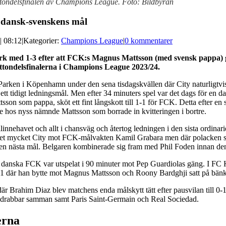
tondelsfinalen av Champions League. Foto: Bildbyrån
 dansk-svenskens mål
| 08:12
|
Kategorier:
Champions League
|
0 kommentarer
med 1-3 efter att FCK:s Magnus Mattsson (med svensk pappa) gj
 åttondelsfinalerna i Champions League 2023/24.
ken i Köpenhamn under den sena tisdagskvällen där City naturligtvis
tt tidigt ledningsmål. Men efter 34 minuters spel var det dags för en d
 som pappa, sköt ett fint långskott till 1-1 för FCK. Detta efter en st
 hos nyss nämnde Mattsson som borrade in kvitteringen i bortre.
nnehavet och allt i chansväg och återtog ledningen i den sista ordinar
t mycket City mot FCK-målvakten Kamil Grabara men där polacken stoppa
 nästa mål. Belgaren kombinerade sig fram med Phil Foden innan den si
är danska FCK var utspelat i 90 minuter mot Pep Guardiolas gäng. I F
 81 där han bytte mot Magnus Mattsson och Roony Bardghji satt på bä
r Brahim Diaz blev matchens enda målskytt tätt efter pausvilan till 0-1
 drabbar samman samt Paris Saint-Germain och Real Sociedad.
erna