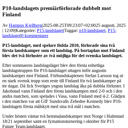
P10-landslagets premiärförlorade dubbelt mot
Finland
Av
Hampus Kjellberg
|
2025-08-25T09:23:07+02:00
25 augusti, 2025
| 12:09
|
Kategorier:
P15-landslaget
|
Taggar:
p10-landslaget
,
P15-
landslaget
|
0 kommentarer
P15-landslaget, med spelare födda 2010, förlorade sina två
första landskamper som ett landslag. På bortaplan mot Finland
blev det två förluster av två möjliga för det svenska landslaget.
Efter sommarens landslagsläger blev den första enhetliga
landslagstruppen för P10-landslaget uttagen inför augustis
landskamper mot Finland. Förbundskaptenen Stefan Larsson tog ut
en stark svensk trupp som reste till Finland för två landskamper på
tre dagar. Då fick Sveriges yngsta landslag åka på dubbla förluster. I
Jakobstad vann Finland den första landskampen med 2-0 och i den
andra matchen, som spelades i Vasa, vann Finland med 4-2. Glädjen
i den matchen var att GIF Sundsvalls Zebedee Kennedy blev P10-
landslagets första målskytt med sina två mål i matchen.
Under hösten väntar två hemmalandskamper mot Norge i Halmstad
18/21 september samt en fyrnationsturnering i oktober för P15
Future Team-landslaget.