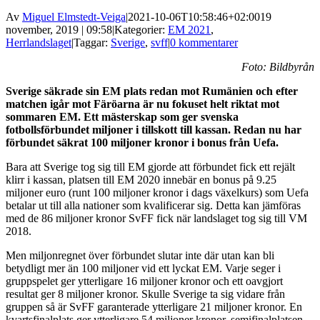
Av
Miguel Elmstedt-Veiga
|
2021-10-06T10:58:46+02:00
19
november, 2019 | 09:58
|
Kategorier:
EM 2021
,
Herrlandslaget
|
Taggar:
Sverige
,
svff
|
0 kommentarer
Foto: Bildbyrån
Sverige säkrade sin EM plats redan mot Rumänien och efter
matchen igår mot Färöarna är nu fokuset helt riktat mot
sommaren EM. Ett mästerskap som ger svenska
fotbollsförbundet miljoner i tillskott till kassan. Redan nu har
förbundet säkrat 100 miljoner kronor i bonus från Uefa.
Bara att Sverige tog sig till EM gjorde att förbundet fick ett rejält
klirr i kassan, platsen till EM 2020 innebär en bonus på 9.25
miljoner euro (runt 100 miljoner kronor i dags växelkurs) som Uefa
betalar ut till alla nationer som kvalificerar sig. Detta kan jämföras
med de 86 miljoner kronor SvFF fick när landslaget tog sig till VM
2018.
Men miljonregnet över förbundet slutar inte där utan kan bli
betydligt mer än 100 miljoner vid ett lyckat EM. Varje seger i
gruppspelet ger ytterligare 16 miljoner kronor och ett oavgjort
resultat ger 8 miljoner kronor. Skulle Sverige ta sig vidare från
gruppen så är SvFF garanterade ytterligare 21 miljoner kronor. En
kvartsfinalplats ger ytterligare 54 miljoner kronor, semifinalplatsen