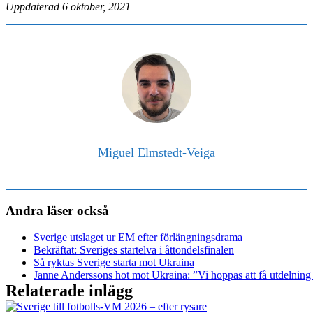
Uppdaterad 6 oktober, 2021
Miguel Elmstedt-Veiga
Andra läser också
Sverige utslaget ur EM efter förlängningsdrama
Bekräftat: Sveriges startelva i åttondelsfinalen
Så ryktas Sverige starta mot Ukraina
Janne Anderssons hot mot Ukraina: ”Vi hoppas att få utdelning
Relaterade inlägg