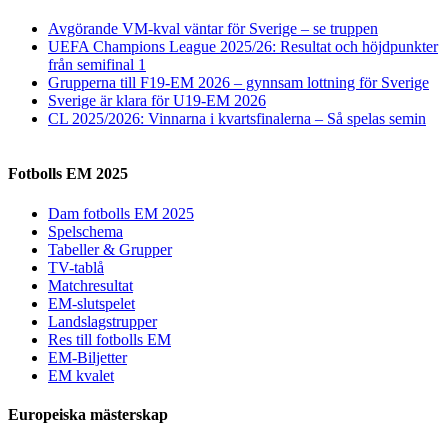
Avgörande VM-kval väntar för Sverige – se truppen
UEFA Champions League 2025/26: Resultat och höjdpunkter
från semifinal 1
Grupperna till F19-EM 2026 – gynnsam lottning för Sverige
Sverige är klara för U19-EM 2026
CL 2025/2026: Vinnarna i kvartsfinalerna – Så spelas semin
Fotbolls EM 2025
Dam fotbolls EM 2025
Spelschema
Tabeller & Grupper
TV-tablå
Matchresultat
EM-slutspelet
Landslagstrupper
Res till fotbolls EM
EM-Biljetter
EM kvalet
Europeiska mästerskap