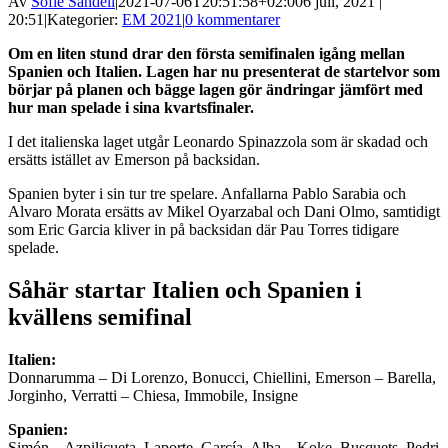
Av
Sofie Sandell
|
2021-07-06T20:51:58+02:00
6 juli, 2021 |
20:51
|
Kategorier:
EM 2021
|
0 kommentarer
Om en liten stund drar den första semifinalen igång mellan
Spanien och Italien. Lagen har nu presenterat de startelvor som
börjar på planen och bägge lagen gör ändringar jämfört med
hur man spelade i sina kvartsfinaler.
I det italienska laget utgår Leonardo Spinazzola som är skadad och
ersätts istället av Emerson på backsidan.
Spanien byter i sin tur tre spelare. Anfallarna Pablo Sarabia och
Alvaro Morata ersätts av Mikel Oyarzabal och Dani Olmo, samtidigt
som Eric Garcia kliver in på backsidan där Pau Torres tidigare
spelade.
Såhär startar Italien och Spanien i
kvällens semifinal
Italien:
Donnarumma – Di Lorenzo, Bonucci, Chiellini, Emerson – Barella,
Jorginho, Verratti – Chiesa, Immobile, Insigne
Spanien:
Simón – Azpilicueta, Laporte, García, Alba – Koke, Busquets, Pedri