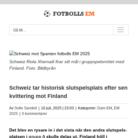
Fortsätt
till
innehållet
Gå till…
Schweiz Riola Xhemaili firar sitt mål i gruppspelsmötet med
Finland. Foto: Bildbyrån
Schweiz tar historisk slutspelsplats efter sen
kvittering mot Finland
Av
Sofie Sandell
|
10 juli, 2025 | 23:03
|
Kategorier:
Dam-EM
,
EM
2025
|
0 kommentarer
Det blev en rysare in i det sista när den andra slutspels-
platsen i
grupp A
skulle delas ut. Finland höll i