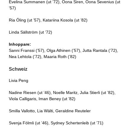
Evelina Summanen (ut ’72), Oona Siren, Oona Sevenius (ut
’57)
Ria Öling (ut ’57), Katariina Kosola (ut ’82)
Linda Sällström (ut ’72)
Inhoppare:
Sanni Franssi (’57), Olga Athinen (’57), Jutta Rantala (’72),
Nea Lehtola (’72), Maaria Roth (’82)
Schweiz
Livia Peng
Nadine Riesen (ut ’46), Noelle Maritz, Julia Stierli (ut ’82),
Viola Calligaris, Iman Beney (ut ’82)
Smilla Vallotto, Lia Wälti, Geraldine Reuteler
Svenja Fölmli (ut ’46), Sydney Schertenleib (ut ’71)