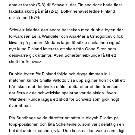
antalet försök (5-3) till Schweiz, där Finland dock hade flest
faktiska skott på mål (2-1). Boll-innehavet ledde Finland
också med 57%.
Schweiz inledde den andra halvleken med dubbla byten där
forwardsen Leila Wandeler och Ana-Maria Crnogorcevic fick
kliva in på planen. Medans laget försökte spela ihop sig på
nytt kund Finland leverera ett skott från Oona Siren som
dessvärre gick utanför. Även Schertenleibkunde få till ett
skott för Schweiz.
Dubbla byten för Finland följde och dryga timmen in i
matchen kunde Smilla Vallotto visa upp sig när hon fick till ett
hårt skott mot det finska målet, detta efter ett fint framspel
där flera av de schweiziska spelarna var delaktiga. Även
Wandeler kunde lägga ett skott för Schweiz som gick högt
över ribban.
Pia Sundhage valde därefter att sätta in Alayah Pilgrim på
topp-positionen och låta Schertenleib, som varit delaktig i en
hel del under matchen, vila. Den finska sidan valde samtidigt