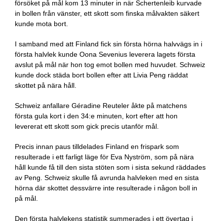
försöket på mål kom 13 minuter in när Schertenleib kurvade
in bollen från vänster, ett skott som finska målvakten säkert
kunde mota bort.
I samband med att Finland fick sin första hörna halvvägs in i
första halvlek kunde Oona Sevenius leverera lagets första
avslut på mål när hon tog emot bollen med huvudet. Schweiz
kunde dock städa bort bollen efter att Livia Peng räddat
skottet på nära håll.
Schweiz anfallare Géradine Reuteler åkte på matchens
första gula kort i den 34:e minuten, kort efter att hon
levererat ett skott som gick precis utanför mål.
Precis innan paus tilldelades Finland en frispark som
resulterade i ett farligt läge för Eva Nyström, som på nära
håll kunde få till den sista stöten som i sista sekund räddades
av Peng. Schweiz skulle få avrunda halvleken med en sista
hörna där skottet dessvärre inte resulterade i någon boll in
på mål.
Den första halvlekens statistik summerades i ett övertag i