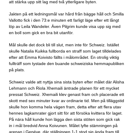
att stärka upp sitt lag med två ytterligare byten.
Jakten på ett ledningsmål var hård från bägge håll och Smilla
Vallotto fick i den 73:e minuten ett farligt läge efter ett långt
löp av Leila Wandeler. Även Pilgrim kunde visa upp sig med
en boll som gick en bra bit utanför.
Mål skulle det dock bli till slut, men inte för Schweiz. Istället
skulle Natalia Kuikka fullborda en straff som laget tilldelades
efter att Emma Koivisto fällts i målområdet. En otrolig viktig
fullträff som tystade den buande schweiziska hemmapubliken
på plats.
Schweiz valde att nyttja sina sista byten efter målet där Alisha
Lehmann och Riola Xhemaili äntrade planen för ett mycket
pressat Schweiz. Xhemaili klev genast fram och placerade ett
skott med sex minuter kvar av ordinarie tid. Men på tilläggstid
skulle hon komma hela vägen fram, detta efter att flera utav
hennes lagkamrater gjort sitt för att försöka kvittera för laget.
På nära håll kunde hon lägga den sista stöten som gick rak
in i mål bredvid Anna Koivunen. Målet lyfte stämningen på
arenan i Genéve, där ställningen 1-1 stod sig ända fram till