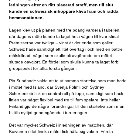
ledningen efter en rätt placerad straff, men till slut
kunde en schweizisk inhoppare kliva fram och rädda
hemmanationen.
Lagen klev ut på planen med tre poäng vardera i tabellen,
där dagens möte kunde ta laget hela vägen till kvartsfinal.
Premisserna var tydliga – vinst är det enda som gäller.
Schweiz hade samtidigt ett litet övertag i och med en bättre
målskillnad, något som skulle bli avgörande om mötet
slutade oavgjort. En fördel som skulle kunna ta laget förbi
gruppspelet för allra första gången.
Pia Sundhade valde att ta ut samma startelva som man hade
i mötet med Island, där Svenja Fölmli och Sydney
Schertenleib fick en central roll på topp, samtidigt som back-
linjen var något flexibel med tre till fem spelare. Inte heller
Finland gjorde några förändringar till den startelva som man
hittills nyttjat genomgående i turneringen.
Det var mycket Schweiz i inledningen av matchen, där
Koivunen i det finska målet fick hålla sig vaken. Första