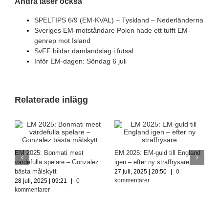
Andra läser också
SPELTIPS 6/9 (EM-KVAL) – Tyskland – Nederländerna
Sveriges EM-motståndare Polen hade ett tufft EM-
genrep mot Island
SvFF bildar damlandslag i futsal
Inför EM-dagen: Söndag 6 juli
Relaterade inlägg
Av
EM 2025: Bonmati mest
EM 2025: EM-guld till England
Sv
värdefulla spelare – Gonzalez
igen – efter ny straffrysare
28 
bästa målskytt
27 juli, 2025 | 20:50
|
0
ko
kommentarer
28 juli, 2025 | 09:21
|
0
kommentarer