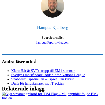
Hampus Kjellberg
Sportjournalist
hampus@sportnyhet.com
Andra läser också
Klart: Här är SVT:s trupp till EM i sommar
Sveriges motståndare laddar inför Nations League
Snabbare: Tipsduellen – Tipset utan kryss!
Dags för landskamper mot Tjeckien
Relaterade inlägg