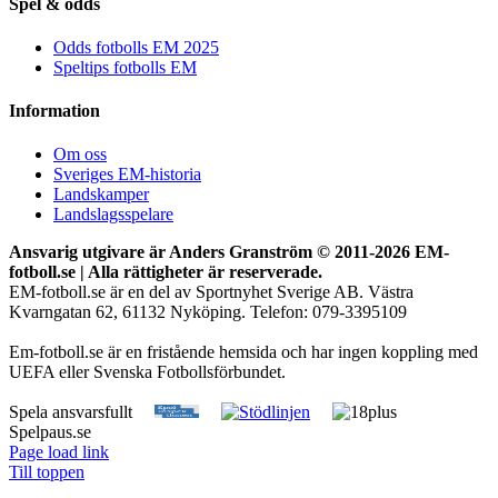
Spel & odds
Odds fotbolls EM 2025
Speltips fotbolls EM
Information
Om oss
Sveriges EM-historia
Landskamper
Landslagsspelare
Ansvarig utgivare är Anders Granström © 2011-
2026 EM-
fotboll.se | Alla rättigheter är reserverade.
EM-fotboll.se är en del av Sportnyhet Sverige AB. Västra
Kvarngatan 62, 61132 Nyköping. Telefon: 079-3395109
Em-fotboll.se är en fristående hemsida och har ingen koppling med
UEFA eller Svenska Fotbollsförbundet.
Spela ansvarsfullt
Spelpaus.se
Page load link
Till toppen