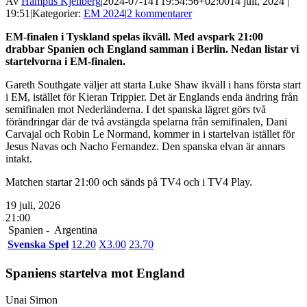
Av
Hampus Kjellberg
|
2024-07-14T19:54:56+02:00
14 juli, 2024 |
19:51
|
Kategorier:
EM 2024
|
2 kommentarer
EM-finalen i Tyskland spelas ikväll. Med avspark 21:00
drabbar Spanien och England samman i Berlin. Nedan listar vi
startelvorna i EM-finalen.
Gareth Southgate väljer att starta Luke Shaw ikväll i hans första start
i EM, istället för Kieran Trippier. Det är Englands enda ändring från
semifinalen mot Nederländerna. I det spanska lägret görs två
förändringar där de två avstängda spelarna från semifinalen, Dani
Carvajal och Robin Le Normand, kommer in i startelvan istället för
Jesus Navas och Nacho Fernandez. Den spanska elvan är annars
intakt.
Matchen startar 21:00 och sänds på TV4 och i TV4 Play.
19 juli, 2026
21:00
Spanien -
Argentina
Svenska Spel
1
2.20
X
3.00
2
3.70
Spaniens startelva mot England
Unai Simon