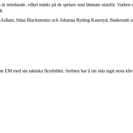
n är mördande, vilket märks på de spelare som lämnats utanför. Varken
g.
e Asllani, Stina Blackstenius och Johanna Rytting Kaneryd, flankerade 
e EM med sin taktiska flexibilitet. Serbien har å sin sida tagit stora kl