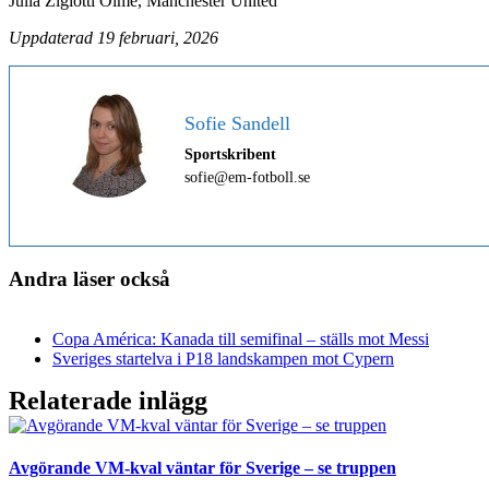
Julia Zigiotti Olme, Manchester United
Uppdaterad 19 februari, 2026
Sofie Sandell
Sportskribent
sofie@em-fotboll.se
Andra läser också
Copa América: Kanada till semifinal – ställs mot Messi
Sveriges startelva i P18 landskampen mot Cypern
Relaterade inlägg
Avgörande VM-kval väntar för Sverige – se truppen