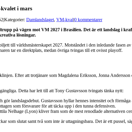
-kvalet i mars
52
|
Kategorier:
Damlandslaget
,
VM-kval
|
0 kommentarer
upp på vägen mot VM 2027 i Brasilien. Det är ett landslag i krafti
reativa lösningar.
n biljett till världsmästerskapet 2027. Motståndet i den inledande fasen 
aren tar en direktplats, medan övriga tvingas till ett ovisst playoff.
acklinjen. Efter att trotjänare som Magdalena Eriksson, Jonna Andersso
ngliga. Detta har lett till att Tony Gustavsson tvingats tänka nytt:
 gör landslagsdebut. Gustavsson hyllar hennes intensitet och förmåga at
tagen som försvarare för att täcka upp i den tunna defensiven.
la Nelhage (Lyon) kliver fram som de mest renodlade alternativen cent
tbackar som slutat samt två som inte är uttagningsbara. Det är ett pussel,