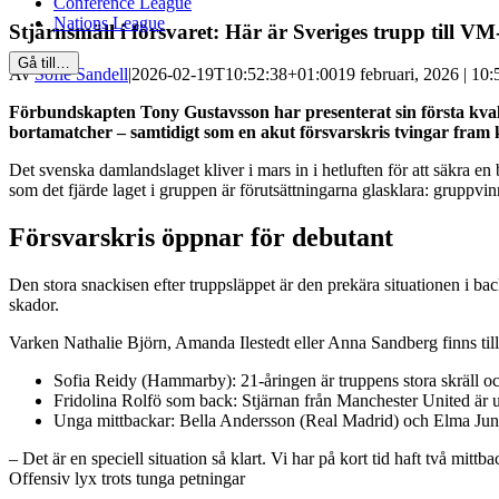
Conference League
Nations League
Stjärnsmäll i försvaret: Här är Sveriges trupp till VM
Gå till…
Av
Sofie Sandell
|
2026-02-19T10:52:38+01:00
19 februari, 2026 | 10:
Förbundskapten Tony Gustavsson har presenterat sin första kvaltr
bortamatcher – samtidigt som en akut försvarskris tvingar fram k
Det svenska damlandslaget kliver i mars in i hetluften för att säkra e
som det fjärde laget i gruppen är förutsättningarna glasklara: gruppvinn
Försvarskris öppnar för debutant
Den stora snackisen efter truppsläppet är den prekära situationen i b
skador.
Varken Nathalie Björn, Amanda Ilestedt eller Anna Sandberg finns tillgä
Sofia Reidy (Hammarby): 21-åringen är truppens stora skräll och
Fridolina Rolfö som back: Stjärnan från Manchester United är ut
Unga mittbackar: Bella Andersson (Real Madrid) och Elma Juntti
– Det är en speciell situation så klart. Vi har på kort tid haft två mit
Offensiv lyx trots tunga petningar