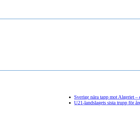
Sverige nära tapp mot Algeriet – 
U21-landslagets sista trupp för år