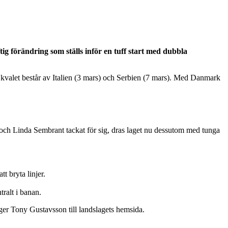
g förändring som ställs inför en tuff start med dubbla
av kvalet består av Italien (3 mars) och Serbien (7 mars). Med Danmark
n och Linda Sembrant tackat för sig, dras laget nu dessutom med tunga
t bryta linjer.
ralt i banan.
 säger Tony Gustavsson till landslagets hemsida.