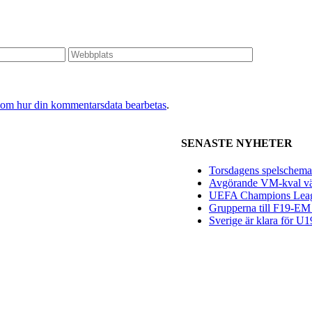
 om hur din kommentarsdata bearbetas
.
SENASTE NYHETER
Torsdagens spelschema 
Avgörande VM-kval vän
UEFA Champions League
Grupperna till F19-EM 
Sverige är klara för 