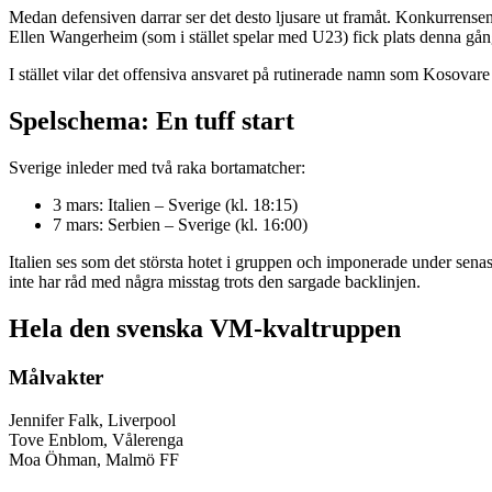
Medan defensiven darrar ser det desto ljusare ut framåt. Konkurrense
Ellen Wangerheim (som i stället spelar med U23) fick plats denna gån
I stället vilar det offensiva ansvaret på rutinerade namn som Kosovar
Spelschema: En tuff start
Sverige inleder med två raka bortamatcher:
3 mars: Italien – Sverige (kl. 18:15)
7 mars: Serbien – Sverige (kl. 16:00)
Italien ses som det största hotet i gruppen och imponerade under senast
inte har råd med några misstag trots den sargade backlinjen.
Hela den svenska VM-kvaltruppen
Målvakter
Jennifer Falk, Liverpool
Tove Enblom, Vålerenga
Moa Öhman, Malmö FF