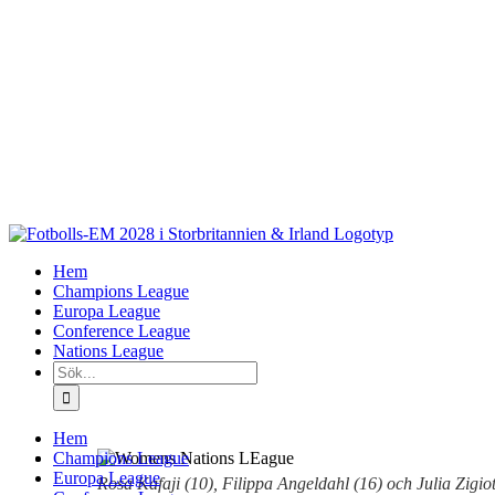
Fortsätt
till
innehållet
Hem
Champions League
Europa League
Conference League
Nations League
Sök
efter:
Hem
Champions League
Europa League
Rosa Kafaji (10), Filippa Angeldahl (16) och Julia Zigio