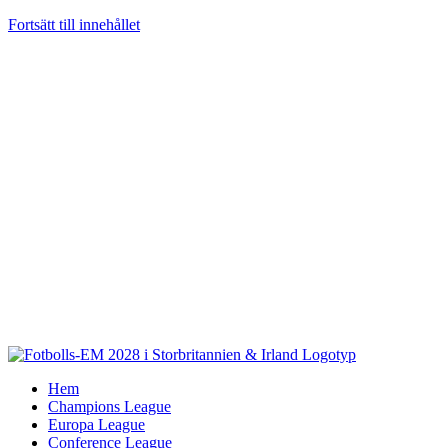
Fortsätt till innehållet
Hem
Champions League
Europa League
Conference League