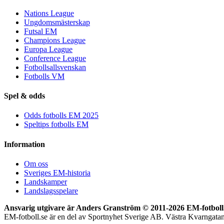
Nations League
Ungdomsmästerskap
Futsal EM
Champions League
Europa League
Conference League
Fotbollsallsvenskan
Fotbolls VM
Spel & odds
Odds fotbolls EM 2025
Speltips fotbolls EM
Information
Om oss
Sveriges EM-historia
Landskamper
Landslagsspelare
Ansvarig utgivare är Anders Granström © 2011-
2026 EM-fotboll.
EM-fotboll.se är en del av Sportnyhet Sverige AB. Västra Kvarngat