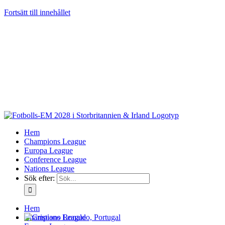
Fortsätt till innehållet
Hem
Champions League
Europa League
Conference League
Nations League
Sök efter:
Hem
Champions League