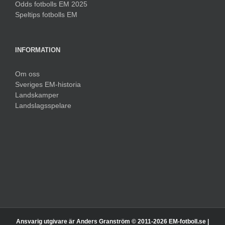
Odds fotbolls EM 2025
Speltips fotbolls EM
INFORMATION
Om oss
Sveriges EM-historia
Landskamper
Landslagsspelare
Ansvarig utgivare är Anders Granström © 2011-
2026 EM-fotboll.se |