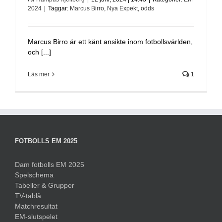
2024
|
Taggar:
Marcus Birro
,
Nya Expekt
,
odds
Marcus Birro är ett känt ansikte inom fotbollsvärlden,
och [...]
Läs mer
1
FOTBOLLS EM 2025
Dam fotbolls EM 2025
Spelschema
Tabeller & Grupper
TV-tablå
Matchresultat
EM-slutspelet