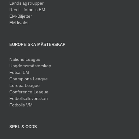
Landslagstrupper
Res till fotbolls EM
EM-Biljetter
EM kvalet
EUROPEISKA MÄSTERSKAP
Nations League
Ungdomsmästerskap
Futsal EM
Champions League
Europa League
Conference League
Fotbollsallsvenskan
Fotbolls VM
SPEL & ODDS