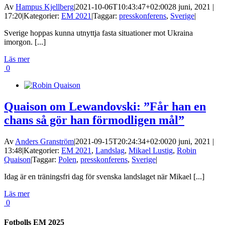
Av
Hampus Kjellberg
|
2021-10-06T10:43:47+02:00
28 juni, 2021 |
17:20
|
Kategorier:
EM 2021
|
Taggar:
presskonferens
,
Sverige
|
Sverige hoppas kunna utnyttja fasta situationer mot Ukraina
imorgon. [...]
Läs mer
0
Quaison om Lewandovski: ”Får han en
chans så gör han förmodligen mål”
Av
Anders Granström
|
2021-09-15T20:24:34+02:00
20 juni, 2021 |
13:48
|
Kategorier:
EM 2021
,
Landslag
,
Mikael Lustig
,
Robin
Quaison
|
Taggar:
Polen
,
presskonferens
,
Sverige
|
Idag är en träningsfri dag för svenska landslaget när Mikael [...]
Läs mer
0
Fotbolls EM 2025