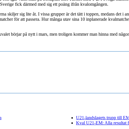
 Sverige fick därmed med sig ett poäng ifrån kvalomgången.
na skiljer sig lite åt. I vissa grupper är det tätt i toppen, medans det 
atcher för att passera. Hur många utav sina 10 inplanerade kvalmatcher la
kvalet börjar på nytt i mars, men troligen kommer man hinna med någon
a
U21-landslagets trupp till 
Kval U21-EM: Alla resultat f