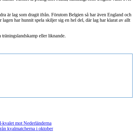
i andra är lag som dragit ifrån. Förutom Belgien så har även England och
gen har hunnit spela skiljer sig en hel del, där lag har klarat av allt
 träningslandskamp eller liknande.
EM-kvalet mot Nederländerna
rån kvalmatcherna i oktober