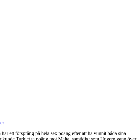
er
har ett försprång på hela sex poäng efter att ha vunnit båda sina
 kunde Turkiet ta poäng mot Malta, samtidigt som Ungern vann över