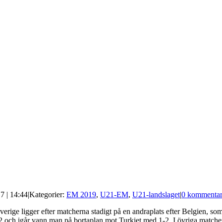
7 | 14:44
|
Kategorier:
EM 2019
,
U21-EM
,
U21-landslaget
|
0 kommentar
rige ligger efter matcherna stadigt på en andraplats efter Belgien, som 
ch igår vann man på bortaplan mot Turkiet med 1-2. I övriga matcher