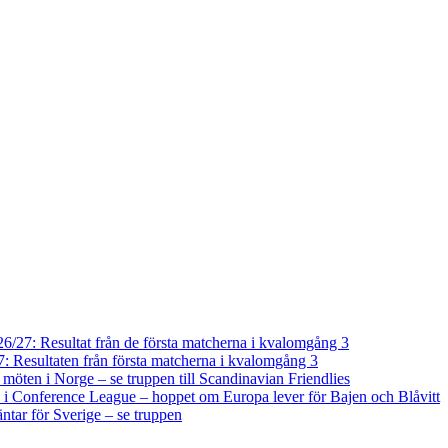
/27: Resultat från de första matcherna i kvalomgång 3
 Resultaten från första matcherna i kvalomgång 3
a möten i Norge – se truppen till Scandinavian Friendlies
i Conference League – hoppet om Europa lever för Bajen och Blåvitt
tar för Sverige – se truppen