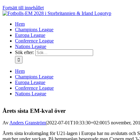
Fortsätt till innehållet
Hem
Champions League
Europa League
Conference League
Nations League
Sök efter:
Hem
Champions League
Europa League
Conference League
Nations League
Årets sista EM-kval över
Av
Anders Granström
|
2022-07-01T10:33:30+02:00
15 november, 201
Årets sista kvalomgång för U21-lagen i Europa har nu avslutats och Sve
matcher under veckan. På hemmaplan besegrade man Cypern med 3-2 o