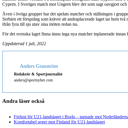
Cypern. I Sveriges match mot Ungern blev det som sagt oavgjort och
Även i övriga grupper har det spelats matcher och ställningen i grupper
Serbien ett försprång som kräver att andraplacerade laget tar hem två m
ifrån fyra till sju utav sina möten redan nu.
För det svenska laget finna ännu inga nya matcher inplanerade innan 
Uppdaterad 1 juli, 2022
Anders Granström
Redaktör & Sportjournalist
anders@sportnyhet.com
Andra läser också
Förlust för U21-landslaget i Borås – tappade mot Nederländern
Komfortabel seger mot Finland för U21-landslaget