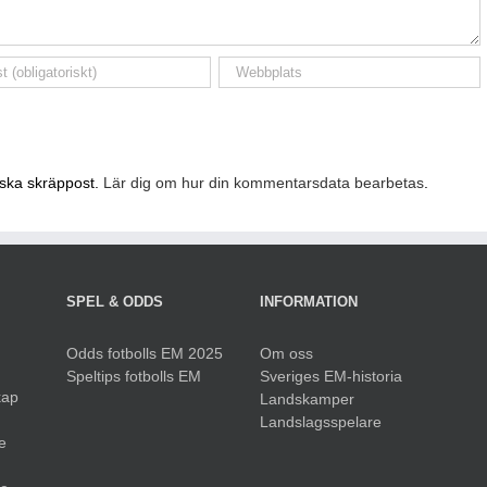
nska skräppost.
Lär dig om hur din kommentarsdata bearbetas
.
SPEL & ODDS
INFORMATION
Odds fotbolls EM 2025
Om oss
Speltips fotbolls EM
Sveriges EM-historia
kap
Landskamper
Landslagsspelare
e