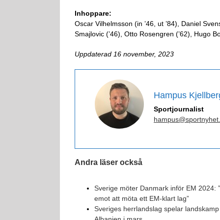
Inhoppare:
Oscar Vilhelmsson (in ’46, ut ’84), Daniel Sven
Smajlovic (’46), Otto Rosengren (’62), Hugo Bol
Uppdaterad 16 november, 2023
Hampus Kjellber
Sportjournalist
hampus@sportnyhet
Andra läser också
Sverige möter Danmark inför EM 2024: 
emot att möta ett EM-klart lag”
Sveriges herrlandslag spelar landskamp
Albanien i mars