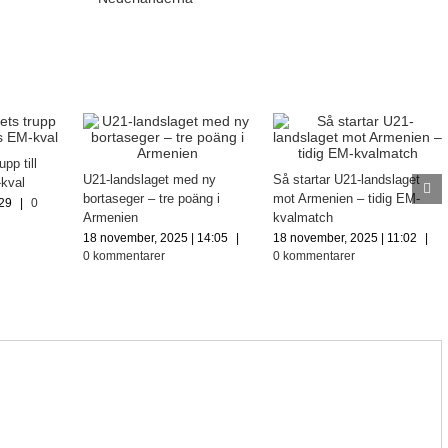
pp till
U21-landslaget med ny
Så startar U21-landslaget
kval
bortaseger – tre poäng i
mot Armenien – tidig EM-
:29
|
0
Armenien
kvalmatch
18 november, 2025 | 14:05
|
18 november, 2025 | 11:02
|
0 kommentarer
0 kommentarer