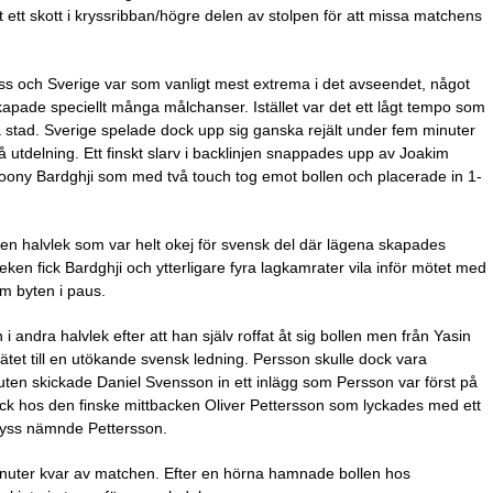
t ett skott i kryssribban/högre delen av stolpen för att missa matchens
ess och Sverige var som vanligt mest extrema i det avseendet, något
kapade speciellt många målchanser. Istället var det ett lågt tempo som
rsta stad. Sverige spelade dock upp sig ganska rejält under fem minuter
 utdelning. Ett finskt slarv i backlinjen snappades upp av Joakim
ll Roony Bardghji som med två touch tog emot bollen och placerade in 1-
en halvlek som var helt okej för svensk del där lägena skapades
lvleken fick Bardghji och ytterligare fyra lagkamrater vila inför mötet med
m byten i paus.
i andra halvlek efter att han själv roffat åt sig bollen men från Yasin
ätet till en utökande svensk ledning. Persson skulle dock vara
uten skickade Daniel Svensson in ett inlägg som Persson var först på
 dock hos den finske mittbacken Oliver Pettersson som lyckades med ett
ör nyss nämnde Pettersson.
inuter kvar av matchen. Efter en hörna hamnade bollen hos