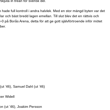
kjuta in trean för svensk del.
hade full kontroll i andra halvlek. Med en stor mängd byten var det
ar och bäst bredd lagen emellan. Till slut blev det en rättvis och
 på Borås Arena, detta för att ge gott självförtroende inför mötet
ber.
(ut ’46), Samuel Dahl (ut ’46)
ker Widell
son (ut ’46), Joakim Persson