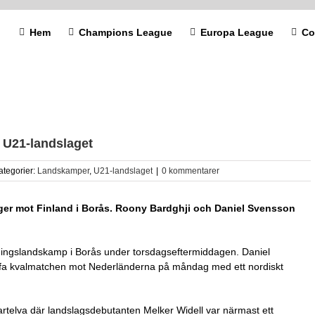
Hem
Champions League
Europa League
Co
 U21-landslaget
ategorier:
Landskamper
,
U21-landslaget
|
0 kommentarer
ger mot Finland i Borås. Roony Bardghji och Daniel Svensson
ningslandskamp i Borås under torsdagseftermiddagen. Daniel
ffa kvalmatchen mot Nederländerna på måndag med ett nordiskt
telva där landslagsdebutanten Melker Widell var närmast ett