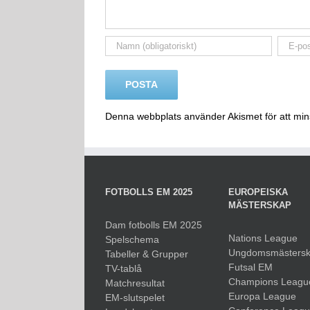
Denna webbplats använder Akismet för att mi
FOTBOLLS EM 2025
EUROPEISKA
MÄSTERSKAP
Dam fotbolls EM 2025
Nations League
Spelschema
Ungdomsmästers
Tabeller & Grupper
Futsal EM
TV-tablå
Champions Leagu
Matchresultat
Europa League
EM-slutspelet