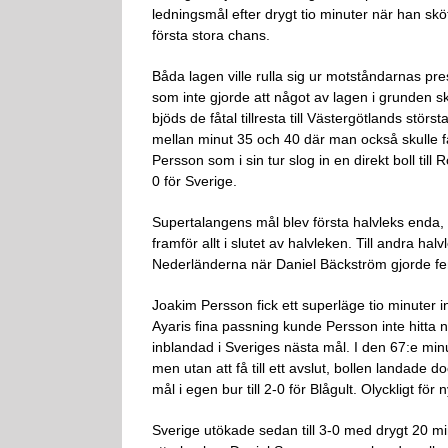
ledningsmål efter drygt tio minuter när han skö
första stora chans.
Båda lagen ville rulla sig ur motståndarnas pr
som inte gjorde att något av lagen i grunden s
bjöds de fåtal tillresta till Västergötlands stö
mellan minut 35 och 40 där man också skulle få
Persson som i sin tur slog in en direkt boll ti
0 för Sverige.
Supertalangens mål blev första halvleks enda, 
framför allt i slutet av halvleken. Till andra ha
Nederländerna när Daniel Bäckström gjorde fe
Joakim Persson fick ett superläge tio minuter in 
Ayaris fina passning kunde Persson inte hitta n
inblandad i Sveriges nästa mål. I den 67:e min
men utan att få till ett avslut, bollen landade
mål i egen bur till 2-0 för Blågult. Olyckligt f
Sverige utökade sedan till 3-0 med drygt 20 m