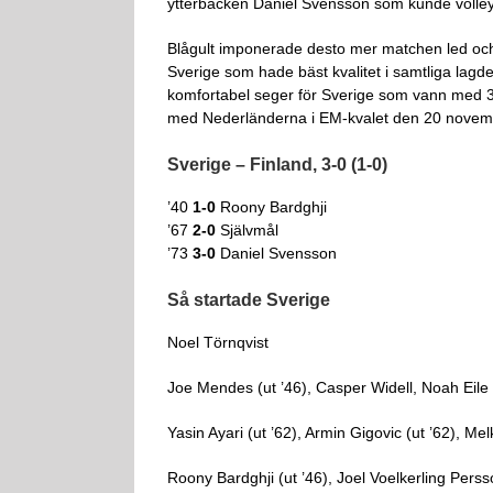
ytterbacken Daniel Svensson som kunde volleys
Blågult imponerade desto mer matchen led och 
Sverige som hade bäst kvalitet i samtliga lagdel
komfortabel seger för Sverige som vann med 3-0
med Nederländerna i EM-kvalet den 20 novem
Sverige – Finland, 3-0 (1-0)
’40
1-0
Roony Bardghji
’67
2-0
Självmål
’73
3-0
Daniel Svensson
Så startade Sverige
Noel Törnqvist
Joe Mendes (ut ’46), Casper Widell, Noah Eile 
Yasin Ayari (ut ’62), Armin Gigovic (ut ’62), Mel
Roony Bardghji (ut ’46), Joel Voelkerling Pers