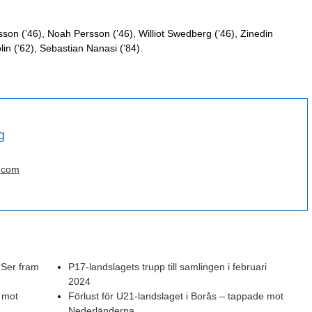
sson (’46), Noah Persson (’46), Williot Swedberg (’46), Zinedin
in (’62), Sebastian Nanasi (’84).
g
.com
”Ser fram
P17-landslagets trupp till samlingen i februari
2024
 mot
Förlust för U21-landslaget i Borås – tappade mot
Nederländerna