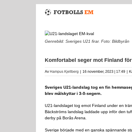
Fortsätt
till
innehållet
Genrebild: Sveriges U21 firar. Foto: Bildbyrån
Komfortabel seger mot Finland för
Av
Hampus Kjellberg
|
16 november, 2023 | 17:49
|
K
Sveriges U21-landslag tog en fin hemmase
blev målskyttar i 3-0-segern.
U21-landslaget tog emot Finland under en trä
Bäckströms landslag laddade upp inför den tu
derby på Borås Arena.
Sverige började med en ganska spännande star