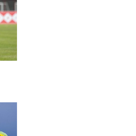
Till
toppen