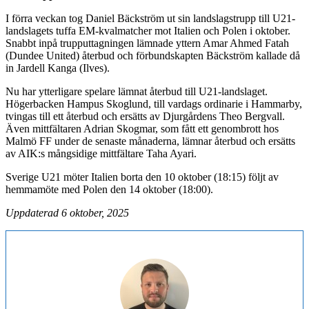
I förra veckan tog Daniel Bäckström ut sin landslagstrupp till U21-
landslagets tuffa EM-kvalmatcher mot Italien och Polen i oktober.
Snabbt inpå trupputtagningen lämnade yttern Amar Ahmed Fatah
(Dundee United) återbud och förbundskapten Bäckström kallade då
in Jardell Kanga (Ilves).
Nu har ytterligare spelare lämnat återbud till U21-landslaget.
Högerbacken Hampus Skoglund, till vardags ordinarie i Hammarby,
tvingas till ett återbud och ersätts av Djurgårdens Theo Bergvall.
Även mittfältaren Adrian Skogmar, som fått ett genombrott hos
Malmö FF under de senaste månaderna, lämnar återbud och ersätts
av AIK:s mångsidige mittfältare Taha Ayari.
Sverige U21 möter Italien borta den 10 oktober (18:15) följt av
hemmamöte med Polen den 14 oktober (18:00).
Uppdaterad 6 oktober, 2025