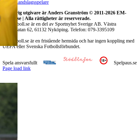
Fotbolls VM
Spel & odds
Odds fotbolls EM 2025
Speltips fotbolls EM
Information
Om oss
Sveriges EM-historia
Landskamper
Landslagsspelare
Ansvarig utgivare är Anders Granström © 2011-
2026 EM-
fotboll.se | Alla rättigheter är reserverade.
EM-fotboll.se är en del av Sportnyhet Sverige AB. Västra
Kvarngatan 62, 61132 Nyköping. Telefon: 079-3395109
Em-fotboll.se är en fristående hemsida och har ingen koppling med
UEFA eller Svenska Fotbollsförbundet.
Spela ansvarsfullt
Spelpaus.se
Page load link