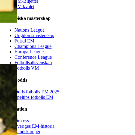
Fotbolls EM 2025
Dam fotbolls EM 2025
Spelschema
Tabeller & Grupper
TV-tablå
Matchresultat
EM-slutspelet
Landslagstrupper
Res till fotbolls EM
EM-Biljetter
EM kvalet
Europeiska mästerskap
Nations League
Ungdomsmästerskap
Futsal EM
Champions League
Europa League
Conference League
Fotbollsallsvenskan