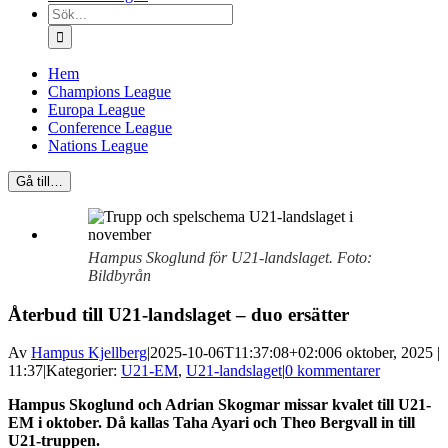
Sök
efter:
Hem
Champions League
Europa League
Conference League
Nations League
Gå till…
Hampus Skoglund för U21-landslaget. Foto:
Bildbyrån
Återbud till U21-landslaget – duo ersätter
Av
Hampus Kjellberg
|
2025-10-06T11:37:08+02:00
6 oktober, 2025 |
11:37
|
Kategorier:
U21-EM
,
U21-landslaget
|
0 kommentarer
Hampus Skoglund och Adrian Skogmar missar kvalet till U21-
EM i oktober. Då kallas Taha Ayari och Theo Bergvall in till
U21-truppen.