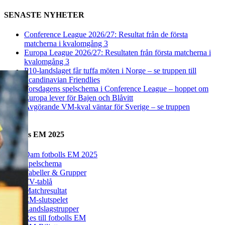
Denna webbplats använder Akismet för att minska skräppost.
Lär
dig om hur din kommentarsdata bearbetas
.
SENASTE NYHETER
Conference League 2026/27: Resultat från de första
matcherna i kvalomgång 3
Europa League 2026/27: Resultaten från första matcherna i
kvalomgång 3
P10-landslaget får tuffa möten i Norge – se truppen till
Scandinavian Friendlies
Torsdagens spelschema i Conference League – hoppet om
Europa lever för Bajen och Blåvitt
Avgörande VM-kval väntar för Sverige – se truppen