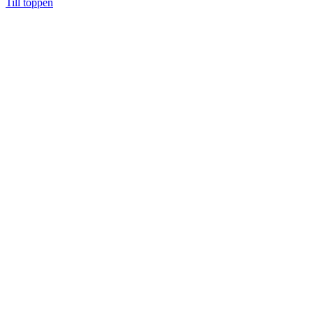
Till toppen