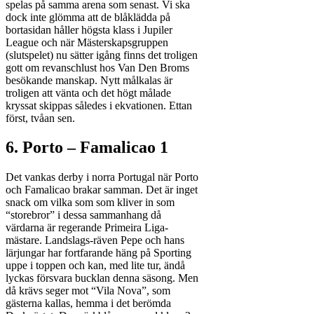
spelas på samma arena som senast. Vi ska
dock inte glömma att de blåklädda på
bortasidan håller högsta klass i Jupiler
League och när Mästerskapsgruppen
(slutspelet) nu sätter igång finns det troligen
gott om revanschlust hos Van Den Broms
besökande manskap. Nytt målkalas är
troligen att vänta och det högt målade
kryssat skippas således i ekvationen. Ettan
först, tvåan sen.
6. Porto – Famalicao 1
Det vankas derby i norra Portugal när Porto
och Famalicao brakar samman. Det är inget
snack om vilka som som kliver in som
“storebror” i dessa sammanhang då
värdarna är regerande Primeira Liga-
mästare. Landslags-räven Pepe och hans
lärjungar har fortfarande häng på Sporting
uppe i toppen och kan, med lite tur, ändå
lyckas försvara bucklan denna säsong. Men
då krävs seger mot “Vila Nova”, som
gästerna kallas, hemma i det berömda