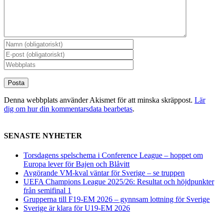
Denna webbplats använder Akismet för att minska skräppost.
Lär
dig om hur din kommentarsdata bearbetas
.
SENASTE NYHETER
Torsdagens spelschema i Conference League – hoppet om
Europa lever för Bajen och Blåvitt
Avgörande VM-kval väntar för Sverige – se truppen
UEFA Champions League 2025/26: Resultat och höjdpunkter
från semifinal 1
Grupperna till F19-EM 2026 – gynnsam lottning för Sverige
Sverige är klara för U19-EM 2026