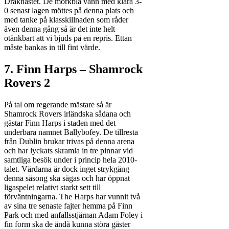
Draknästet. De mörkblå vann med klara 3-
0 senast lagen möttes på denna plats och
med tanke på klasskillnaden som råder
även denna gång så är det inte helt
otänkbart att vi bjuds på en repris. Ettan
måste bankas in till fint värde.
7. Finn Harps – Shamrock
Rovers 2
På tal om regerande mästare så är
Shamrock Rovers irländska sådana och
gästar Finn Harps i staden med det
underbara namnet Ballybofey. De tillresta
från Dublin brukar trivas på denna arena
och har lyckats skramla in tre pinnar vid
samtliga besök under i princip hela 2010-
talet. Värdarna är dock inget strykgäng
denna säsong ska sägas och har öppnat
ligaspelet relativt starkt sett till
förväntningarna. The Harps har vunnit två
av sina tre senaste fajter hemma på Finn
Park och med anfallsstjärnan Adam Foley i
fin form ska de ändå kunna störa gäster