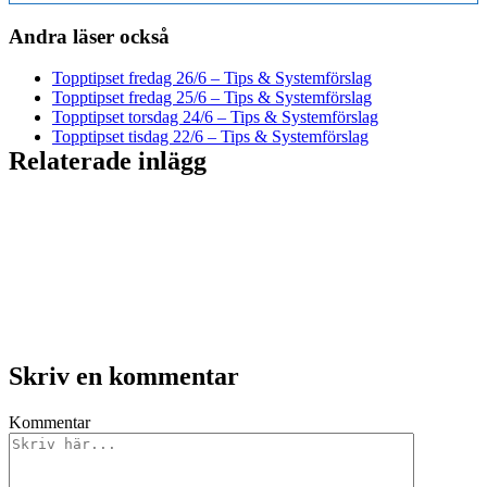
Andra läser också
Topptipset fredag 26/6 – Tips & Systemförslag
Topptipset fredag 25/6 – Tips & Systemförslag
Topptipset torsdag 24/6 – Tips & Systemförslag
Topptipset tisdag 22/6 – Tips & Systemförslag
Relaterade inlägg
Skriv en kommentar
Kommentar