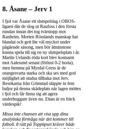
8. Åsane – Jerv 1
I fjol var Åsane ett slutspelslag i OBOS-
ligaen där de slog ut Raufoss i den första
rundan innan det tog tvärstopp mot
Ranheim. Morten Rösslands manskap har
blandat och gett lite väl mycket under
pågående säsong, men bör åtminstone
kunna spela till sig en ny slutspelsplats i år.
Martin Uelands röda kort blev kostsamt
mot Aalesund senast (förlust 0-2 borta),
men hemma på Myrdal Gress är de
orangesvarta starka och ska ses med god
möjlighet att studsa tillbaka mot Jerv.
Besökarna från Grimstad släppte in fem
baljor på denna skådeplats när lagen möttes
i fjol och får finna sig att agera
underhuggare även nu. Ettan är en fräck
värdespik!
Missa inte chansen att visa upp dina
analytiska förmåga när det kommer till
fotboll. 8 rätt på Topptipset kräver både