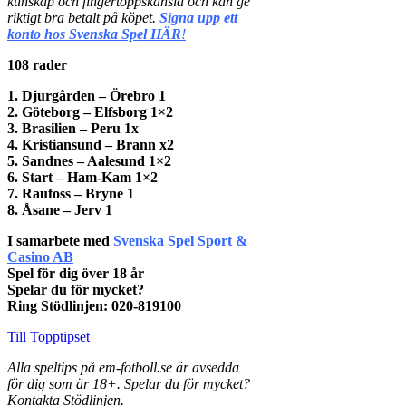
kunskap och fingertoppskänsla och kan ge
riktigt bra betalt på köpet.
Signa upp ett
konto hos Svenska Spel HÄR
!
108 rader
1. Djurgården – Örebro 1
2. Göteborg – Elfsborg 1×2
3. Brasilien – Peru 1x
4. Kristiansund – Brann x2
5. Sandnes – Aalesund 1×2
6. Start – Ham-Kam 1×2
7. Raufoss – Bryne 1
8. Åsane – Jerv 1
I samarbete med
Svenska Spel Sport &
Casino AB
Spel för dig över 18 år
Spelar du för mycket?
Ring Stödlinjen: 020-819100
Till Topptipset
Alla speltips
på em-fotboll.se är avsedda
för dig som är 18+. Spelar du för mycket?
Kontakta Stödlinjen.