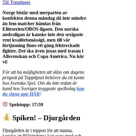
Till Topptipset
Norge bistår med merparten av
konfekten denna måndag då inte mindre
än fem matcher hämtas från
Eliteserien/OBOS-ligaen. Den norska
andraligan är kanske inte den sexigaste
rent kvalitetsmässigt, men till vår
förtjusning finns ett gäng felstreckade
fighter. Det ska även joxas med trasan i
Allsvenskan och Copa América. Nu kör
vi!
För att ha möjligheten att slåss om dagens
prispott på Topptipset behöver du ett konto
hos Svenska Spel. Om du inte redan är
kund hos Sveriges tryggaste spelbolag
kan
du signa upp HÄR
!
Spelstopp: 17:59
Spiken! – Djurgården
Djurgården är i toppen för att stanna,
kanske att Blåränderna kan vara med och