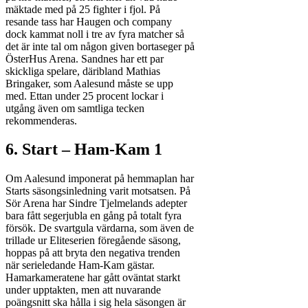
mäktade med på 25 fighter i fjol. På
resande tass har Haugen och company
dock kammat noll i tre av fyra matcher så
det är inte tal om någon given bortaseger på
ÖsterHus Arena. Sandnes har ett par
skickliga spelare, däribland Mathias
Bringaker, som Aalesund måste se upp
med. Ettan under 25 procent lockar i
utgång även om samtliga tecken
rekommenderas.
6. Start – Ham-Kam 1
Om Aalesund imponerat på hemmaplan har
Starts säsongsinledning varit motsatsen. På
Sör Arena har Sindre Tjelmelands adepter
bara fått segerjubla en gång på totalt fyra
försök. De svartgula värdarna, som även de
trillade ur Eliteserien föregående säsong,
hoppas på att bryta den negativa trenden
när serieledande Ham-Kam gästar.
Hamarkameratene har gått oväntat starkt
under upptakten, men att nuvarande
poängsnitt ska hålla i sig hela säsongen är