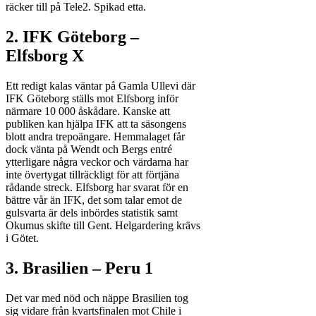
räcker till på Tele2. Spikad etta.
2. IFK Göteborg –
Elfsborg X
Ett redigt kalas väntar på Gamla Ullevi där
IFK Göteborg ställs mot Elfsborg inför
närmare 10 000 åskådare. Kanske att
publiken kan hjälpa IFK att ta säsongens
blott andra trepoängare. Hemmalaget får
dock vänta på Wendt och Bergs entré
ytterligare några veckor och värdarna har
inte övertygat tillräckligt för att förtjäna
rådande streck. Elfsborg har svarat för en
bättre vår än IFK, det som talar emot de
gulsvarta är dels inbördes statistik samt
Okumus skifte till Gent. Helgardering krävs
i Götet.
3. Brasilien – Peru 1
Det var med nöd och näppe Brasilien tog
sig vidare från kvartsfinalen mot Chile i