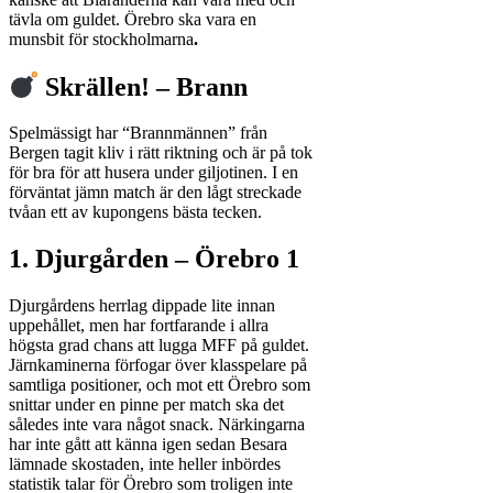
tävla om guldet. Örebro ska vara en
munsbit för stockholmarna
.
Skrällen! – Brann
Spelmässigt har “Brannmännen” från
Bergen tagit kliv i rätt riktning och är på tok
för bra för att husera under giljotinen. I en
förväntat jämn match är den lågt streckade
tvåan ett av kupongens bästa tecken.
1. Djurgården – Örebro 1
Djurgårdens herrlag dippade lite innan
uppehållet, men har fortfarande i allra
högsta grad chans att lugga MFF på guldet.
Järnkaminerna förfogar över klasspelare på
samtliga positioner, och mot ett Örebro som
snittar under en pinne per match ska det
således inte vara något snack. Närkingarna
har inte gått att känna igen sedan Besara
lämnade skostaden, inte heller inbördes
statistik talar för Örebro som troligen inte