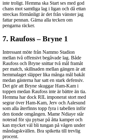
inte troligt. Hemma ska Start ses med god
chans mot samtliga lag i ligan och då ettan
streckas förmånligt är det från vänster jag
fattar pennan. Gärna alla tecken om
pengarna räcker.
7. Raufoss – Bryne 1
Intressant möte från Nammo Stadion
mellan två offensivt begåvade lag. Både
Raufoss och Bryne snittar två mål framåt
per match, skillnaden mellan gängen är att
hemmalaget släpper lika många mål bakåt
medan gästerna har satt en stark defensiv.
Det gör att Bryne skuggar Ham-Kam i
toppen medan Raufoss inte är bättre än tia.
Hemma har dock RIL imponerat stort med
segrar över Ham-Kam, Jerv och Aalesund
som alla återfinns topp fyra i tabellen inför
den tionde omgången. Mame Ndiaye står
noterad för sju pytsar på åtta kamper och
kan mycket väl bli tungan på vågen under
måndagskvällen. Bra spiketta till trevlig
procent.