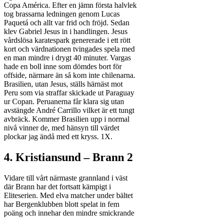
Copa América. Efter en jämn första halvlek
tog brassarna ledningen genom Lucas
Paquetá och allt var frid och fröjd. Sedan
klev Gabriel Jesus in i handlingen. Jesus
vårdslösa karatespark genererade i ett rött
kort och värdnationen tvingades spela med
en man mindre i drygt 40 minuter. Vargas
hade en boll inne som dömdes bort för
offside, närmare än så kom inte chilenarna.
Brasilien, utan Jesus, ställs härnäst mot
Peru som via straffar skickade ut Paraguay
ur Copan. Peruanerna får klara sig utan
avstängde André Carrillo vilket är ett tungt
avbräck. Kommer Brasilien upp i normal
nivå vinner de, med hänsyn till värdet
plockar jag ändå med ett kryss. 1X.
4. Kristiansund – Brann 2
Vidare till vårt närmaste grannland i väst
där Brann har det fortsatt kämpigt i
Eliteserien. Med elva matcher under bältet
har Bergenklubben blott spelat in fem
poäng och innehar den mindre smickrande