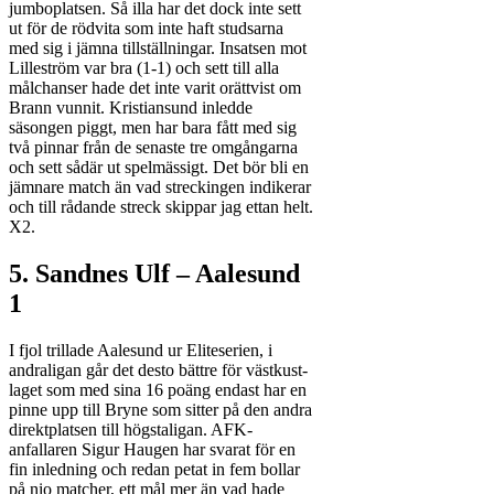
jumboplatsen. Så illa har det dock inte sett
ut för de rödvita som inte haft studsarna
med sig i jämna tillställningar. Insatsen mot
Lilleström var bra (1-1) och sett till alla
målchanser hade det inte varit orättvist om
Brann vunnit. Kristiansund inledde
säsongen piggt, men har bara fått med sig
två pinnar från de senaste tre omgångarna
och sett sådär ut spelmässigt. Det bör bli en
jämnare match än vad streckingen indikerar
och till rådande streck skippar jag ettan helt.
X2.
5. Sandnes Ulf – Aalesund
1
I fjol trillade Aalesund ur Eliteserien, i
andraligan går det desto bättre för västkust-
laget som med sina 16 poäng endast har en
pinne upp till Bryne som sitter på den andra
direktplatsen till högstaligan. AFK-
anfallaren Sigur Haugen har svarat för en
fin inledning och redan petat in fem bollar
på nio matcher, ett mål mer än vad hade