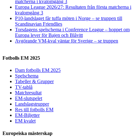
matcherna i kvalomgång 3
Europa League 2026/27: Resultaten från första matcherna i
kvalomgång 3
P10-landslaget får tuffa möten i Norge – se truppen till
Scandinavian Friendlies
Torsdagens spelschema i Conference League – hoppet om
Europa lever för Bajen och Blåvitt
Avgörande VM-kval väntar för Sverige – se truppen
Fotbolls EM 2025
Dam fotbolls EM 2025
Spelschema
Tabeller & Grupper
TV-tablå
Matchresultat
EM-slutspelet
Landslagstrupper
Res till fotbolls EM
EM-Biljetter
EM kvalet
Europeiska mästerskap