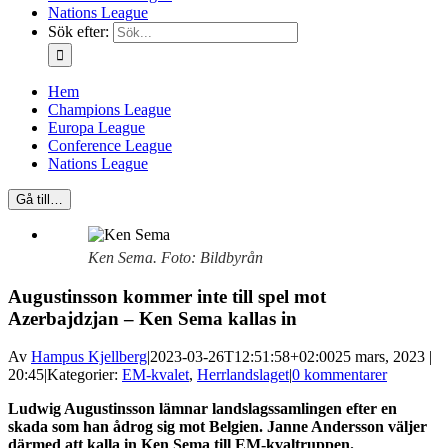
Nations League
Sök efter:
Hem
Champions League
Europa League
Conference League
Nations League
Gå till…
Ken Sema. Foto: Bildbyrån
Augustinsson kommer inte till spel mot
Azerbajdzjan – Ken Sema kallas in
Av
Hampus Kjellberg
|
2023-03-26T12:51:58+02:00
25 mars, 2023 |
20:45
|
Kategorier:
EM-kvalet
,
Herrlandslaget
|
0 kommentarer
Ludwig Augustinsson lämnar landslagssamlingen efter en
skada som han ådrog sig mot Belgien. Janne Andersson väljer
därmed att kalla in Ken Sema till EM-kvaltruppen.