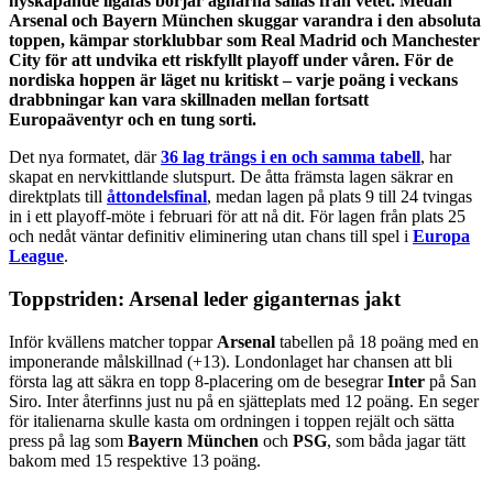
nyskapande ligafas börjar agnarna sållas från vetet. Medan
Arsenal och Bayern München skuggar varandra i den absoluta
toppen, kämpar storklubbar som Real Madrid och Manchester
City för att undvika ett riskfyllt playoff under våren. För de
nordiska hoppen är läget nu kritiskt – varje poäng i veckans
drabbningar kan vara skillnaden mellan fortsatt
Europaäventyr och en tung sorti.
Det nya formatet, där
36 lag trängs i en och samma tabell
, har
skapat en nervkittlande slutspurt. De åtta främsta lagen säkrar en
direktplats till
åttondelsfinal
, medan lagen på plats 9 till 24 tvingas
in i ett playoff-möte i februari för att nå dit. För lagen från plats 25
och nedåt väntar definitiv eliminering utan chans till spel i
Europa
League
.
Toppstriden: Arsenal leder giganternas jakt
Inför kvällens matcher toppar
Arsenal
tabellen på 18 poäng med en
imponerande målskillnad (+13). Londonlaget har chansen att bli
första lag att säkra en topp 8-placering om de besegrar
Inter
på San
Siro. Inter återfinns just nu på en sjätteplats med 12 poäng. En seger
för italienarna skulle kasta om ordningen i toppen rejält och sätta
press på lag som
Bayern München
och
PSG
, som båda jagar tätt
bakom med 15 respektive 13 poäng.