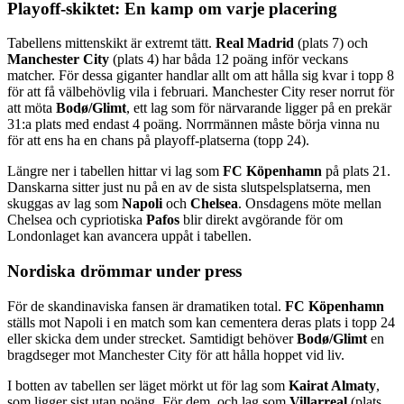
Playoff-skiktet: En kamp om varje placering
Tabellens mittenskikt är extremt tätt.
Real Madrid
(plats 7) och
Manchester City
(plats 4) har båda 12 poäng inför veckans
matcher. För dessa giganter handlar allt om att hålla sig kvar i topp 8
för att få välbehövlig vila i februari. Manchester City reser norrut för
att möta
Bodø/Glimt
, ett lag som för närvarande ligger på en prekär
31:a plats med endast 4 poäng. Norrmännen måste börja vinna nu
för att ens ha en chans på playoff-platserna (topp 24).
Längre ner i tabellen hittar vi lag som
FC Köpenhamn
på plats 21.
Danskarna sitter just nu på en av de sista slutspelsplatserna, men
skuggas av lag som
Napoli
och
Chelsea
. Onsdagens möte mellan
Chelsea och cypriotiska
Pafos
blir direkt avgörande för om
Londonlaget kan avancera uppåt i tabellen.
Nordiska drömmar under press
För de skandinaviska fansen är dramatiken total.
FC Köpenhamn
ställs mot Napoli i en match som kan cementera deras plats i topp 24
eller skicka dem under strecket. Samtidigt behöver
Bodø/Glimt
en
bragdseger mot Manchester City för att hålla hoppet vid liv.
I botten av tabellen ser läget mörkt ut för lag som
Kairat Almaty
,
som ligger sist utan poäng. För dem, och lag som
Villarreal
(plats