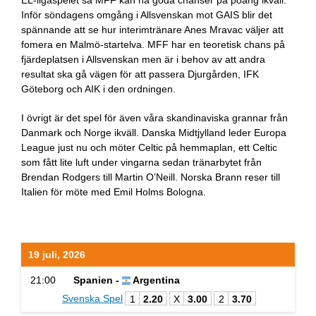
EL-ligaspelet så MFF kan ha goda chanser på poäng ikväll.
Inför söndagens omgång i Allsvenskan mot GAIS blir det
spännande att se hur interimtränare Anes Mravac väljer att
fomera en Malmö-startelva. MFF har en teoretisk chans på
fjärdeplatsen i Allsvenskan men är i behov av att andra
resultat ska gå vägen för att passera Djurgården, IFK
Göteborg och AIK i den ordningen.
I övrigt är det spel för även våra skandinaviska grannar från
Danmark och Norge ikväll. Danska Midtjylland leder Europa
League just nu och möter Celtic på hemmaplan, ett Celtic
som fått lite luft under vingarna sedan tränarbytet från
Brendan Rodgers till Martin O’Neill. Norska Brann reser till
Italien för möte med Emil Holms Bologna.
19 juli, 2026
21:00
Spanien -
Argentina
Svenska Spel
1
2.20
X
3.00
2
3.70