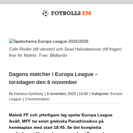
Fortsätt
till
innehållet
Colin Rösler (till vänster) och Sead Haksabanovic (till höger)
firar för Malmö. Foto: Bildbyrån
Dagens matcher i Europa League –
torsdagen den 6 november
Av
Hampus Kjellberg
|
6 november, 2025 | 10:45
|
Kategorier:
Europa
League
|
0 kommentarer
Malmö FF och ytterligare lag spelar Europa League
ikväll. MFF tar emot grekiska Panathinaikos på
hemmaplan med start 18:45. Se det kompletta