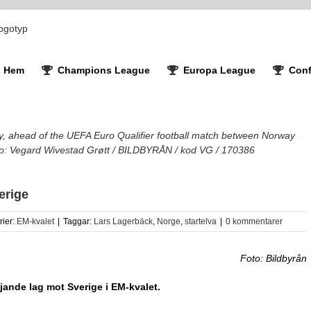
Hem
Champions League
Europa League
Conf
, ahead of the UEFA Euro Qualifier football match between Norway
to: Vegard Wivestad Grøtt / BILDBYRÅN / kod VG / 170386
erige
rier:
EM-kvalet
|
Taggar:
Lars Lagerbäck
,
Norge
,
startelva
|
0 kommentarer
Foto: Bildbyrån
ljande lag mot Sverige i EM-kvalet.