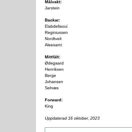
Målvakt:
Jarstein
Backar:
Elabdellaoui
Reginiussen
Nordtveit
Aleesami
Mittfält:
Ødegaard
Henriksen
Berge
Johansen
Selnæs
Forward:
King
Uppdaterad 16 oktober, 2023