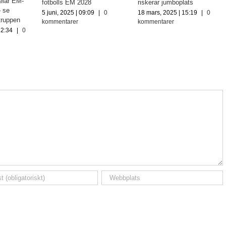
elar EM-
fotbolls EM 2028
riskerar jumboplats
– se
5 juni, 2025 | 09:09
|
0
18 mars, 2025 | 15:19
|
0
truppen
kommentarer
kommentarer
12:34
|
0