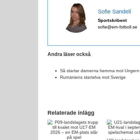
Sofie Sandell
Sportskribent
sofie@em-fotboll.se
Andra läser också
Så startar damerna hemma mot Ungern
Rumäniens startelva mot Sverige
Relaterade inlägg
andslaget missar EM –