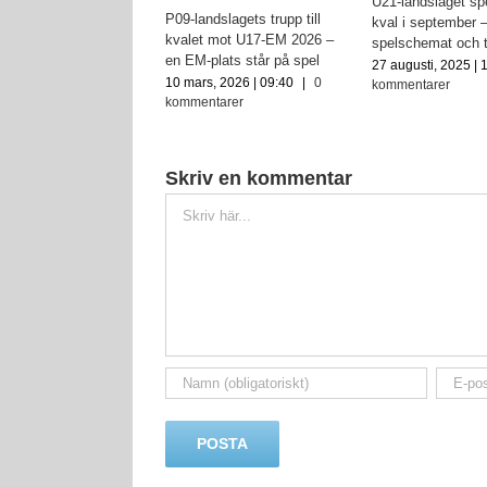
U21-landslaget sp
ar jumboplats
P09-landslagets trupp till
kval i september 
s, 2025 | 15:19
|
0
kvalet mot U17-EM 2026 –
spelschemat och 
ntarer
en EM-plats står på spel
27 augusti, 2025 | 
10 mars, 2026 | 09:40
|
0
kommentarer
kommentarer
Skriv en kommentar
Kommentar