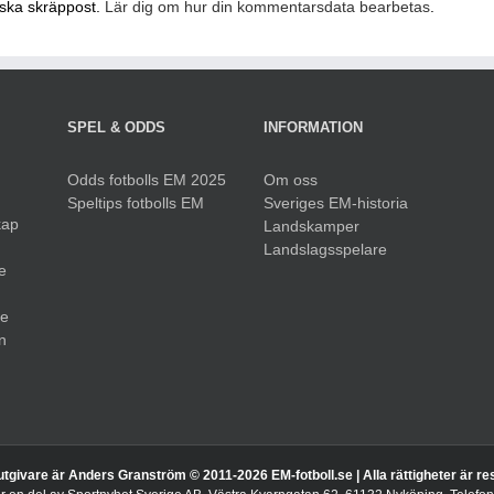
nska skräppost.
Lär dig om hur din kommentarsdata bearbetas
.
SPEL & ODDS
INFORMATION
Odds fotbolls EM 2025
Om oss
Speltips fotbolls EM
Sveriges EM-historia
kap
Landskamper
Landslagsspelare
e
ue
n
utgivare är Anders Granström © 2011-
2026 EM-fotboll.se | Alla rättigheter är r