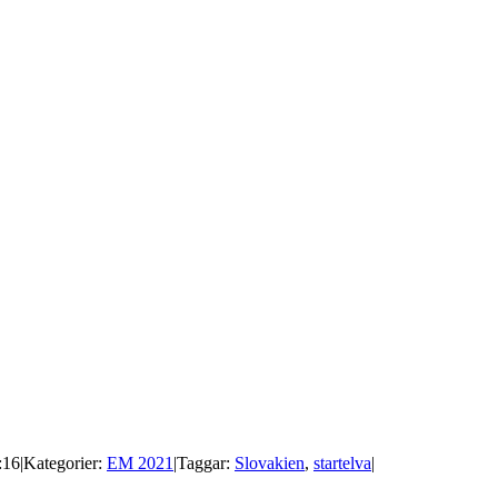
:16
|
Kategorier:
EM 2021
|
Taggar:
Slovakien
,
startelva
|