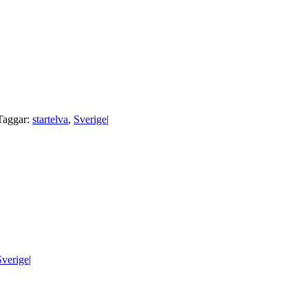
Taggar:
startelva
,
Sverige
|
Sverige
|