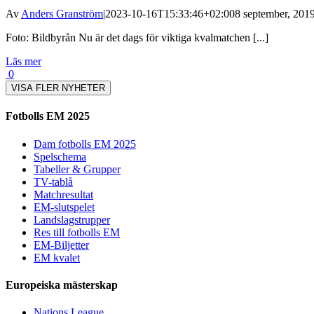
Av
Anders Granström
|
2023-10-16T15:33:46+02:00
8 september, 2019
Foto: Bildbyrån Nu är det dags för viktiga kvalmatchen [...]
Läs mer
0
VISA FLER NYHETER
Fotbolls EM 2025
Dam fotbolls EM 2025
Spelschema
Tabeller & Grupper
TV-tablå
Matchresultat
EM-slutspelet
Landslagstrupper
Res till fotbolls EM
EM-Biljetter
EM kvalet
Europeiska mästerskap
Nations League