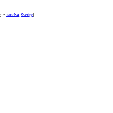
gar:
startelva
,
Sverige
|