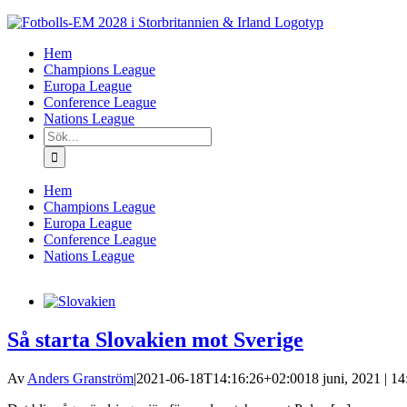
Fortsätt
till
Hem
innehållet
Champions League
Europa League
Conference League
Nations League
Sök
efter:
Hem
Champions League
Europa League
Conference League
Nations League
Så starta Slovakien mot Sverige
Av
Anders Granström
|
2021-06-18T14:16:26+02:00
18 juni, 2021 | 14