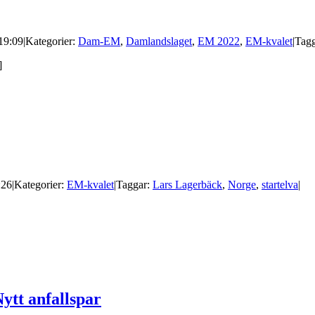
 19:09
|
Kategorier:
Dam-EM
,
Damlandslaget
,
EM 2022
,
EM-kvalet
|
Tag
]
:26
|
Kategorier:
EM-kvalet
|
Taggar:
Lars Lagerbäck
,
Norge
,
startelva
|
ytt anfallspar