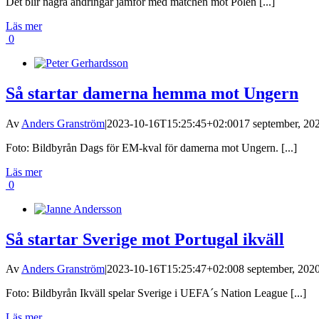
Det blir några ändringar jämför med matchen mot Polen [...]
Läs mer
0
Så startar damerna hemma mot Ungern
Av
Anders Granström
|
2023-10-16T15:25:45+02:00
17 september, 202
Foto: Bildbyrån Dags för EM-kval för damerna mot Ungern. [...]
Läs mer
0
Så startar Sverige mot Portugal ikväll
Av
Anders Granström
|
2023-10-16T15:25:47+02:00
8 september, 2020
Foto: Bildbyrån Ikväll spelar Sverige i UEFA´s Nation League [...]
Läs mer