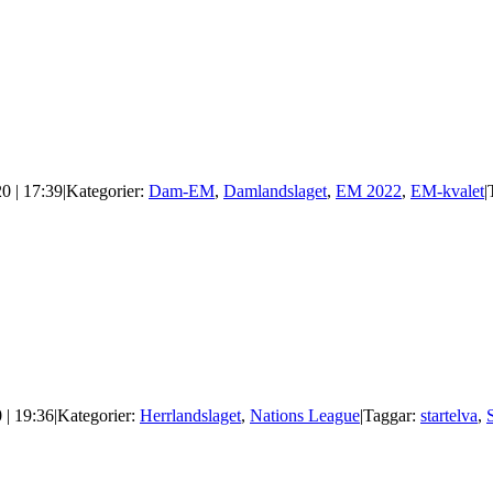
0 | 17:39
|
Kategorier:
Dam-EM
,
Damlandslaget
,
EM 2022
,
EM-kvalet
|
 | 19:36
|
Kategorier:
Herrlandslaget
,
Nations League
|
Taggar:
startelva
,