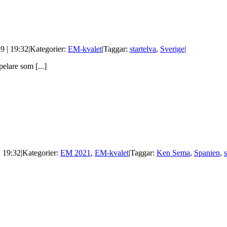
9 | 19:32
|
Kategorier:
EM-kvalet
|
Taggar:
startelva
,
Sverige
|
lare som [...]
| 19:32
|
Kategorier:
EM 2021
,
EM-kvalet
|
Taggar:
Ken Sema
,
Spanien
,
s