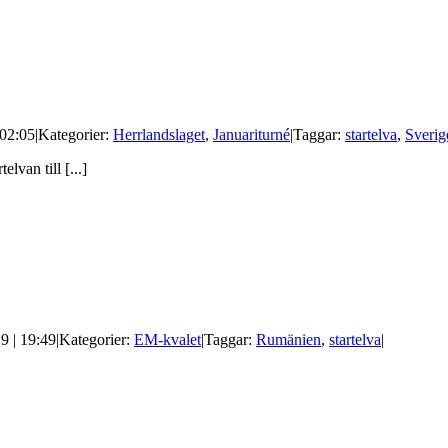
 02:05
|
Kategorier:
Herrlandslaget
,
Januariturné
|
Taggar:
startelva
,
Sverig
van till [...]
9 | 19:49
|
Kategorier:
EM-kvalet
|
Taggar:
Rumänien
,
startelva
|