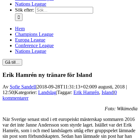
Nations League
Sök efter:
Hem
Champions League
Europa League
Conference League
Nations League
Gå till…
Erik Hamrén ny tränare för Island
Av
Sofie Sandell
|
2018-09-28T11:31:13+02:00
9 augusti, 2018 |
12:50
|
Kategorier:
Landslag
|
Taggar:
Erik Hamrén
,
Island
|
0
kommentarer
Foto: Wikimedia
När Sverige senast stod i ett europeiskt mästerskap sommaren 2016
var det inte Janne Andersson som styrde laget. Istället var det Erik
Hamrén, som i och med landslagets uttåg efter gruppspelet lämnade
sin post som förbundskapten. Sedan han lämnade sin post har han