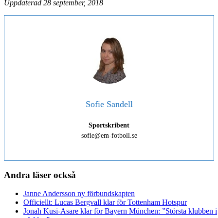
Uppdaterad 28 september, 2018
Sofie Sandell
Sportskribent
sofie@em-fotboll.se
Andra läser också
Janne Andersson ny förbundskapten
Officiellt: Lucas Bergvall klar för Tottenham Hotspur
Jonah Kusi-Asare klar för Bayern München: ”Största klubben i