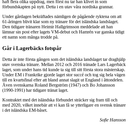
haft flera olika uppdrag, men först nu tar han klivet in som
förbundskapten på nytt. Detta i en utav våra nordiska grannar.
Under gårdagen bekräftades nämligen de pågående ryktena om att
61-åringen blivit klar som ny tränare för det isländska landslaget.
Den tidigare tränaren Heimir Hallgrimsson meddelade att han
lämnar sin post efter lagets VM-debut och Hamrén var ganska tidigt
ett namn som många trodde på.
Går i Lagerbäcks fotspår
Detta är inte första gången som det isländska landslaget tar draghjälp
utav svenska tränare. Mellan 2012 och 2016 tränade Lars Lagerbäck
laget, som under hans tid kunde ta sig till sitt första stora mästerskap.
Under EM i Frankrike gjorde laget stor succé och tog sig hela vägen
till en kvartsfinal efter att bland annat slagit ut England i åttondelen.
Även svenskarna Roland Bergström (1947) och Bo Johansson
(1990-1991) har tidigare tränat laget.
Kontraktet med det isländska förbundet sträcker sig fram till och
med 2020, vilket innebär att vi kan få se ytterligare en svensk tränare
i det isländska EM-båset.
Sofie Hansson