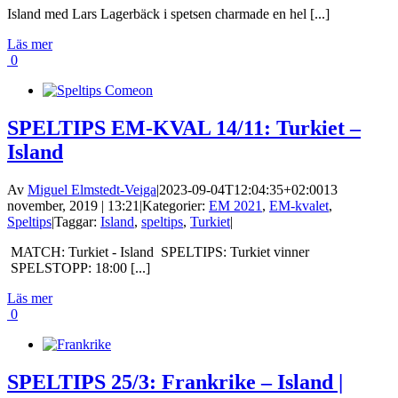
Island med Lars Lagerbäck i spetsen charmade en hel [...]
Läs mer
0
SPELTIPS EM-KVAL 14/11: Turkiet –
Island
Av
Miguel Elmstedt-Veiga
|
2023-09-04T12:04:35+02:00
13
november, 2019 | 13:21
|
Kategorier:
EM 2021
,
EM-kvalet
,
Speltips
|
Taggar:
Island
,
speltips
,
Turkiet
|
MATCH: Turkiet - Island SPELTIPS: Turkiet vinner
SPELSTOPP: 18:00 [...]
Läs mer
0
SPELTIPS 25/3: Frankrike – Island |