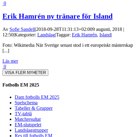
0
Erik Hamrén ny tränare för Island
Av
Sofie Sandell
|
2018-09-28T11:31:13+02:00
9 augusti, 2018 |
12:50
|
Kategorier:
Landslag
|
Taggar:
Erik Hamrén
,
Island
|
Foto: Wikimedia När Sverige senast stod i ett europeiskt mästerskap
[...]
Läs mer
0
VISA FLER NYHETER
Fotbolls EM 2025
Dam fotbolls EM 2025
Spelschema
Tabeller & Grupper
TV-tablå
Matchresultat
EM-slutspelet
Landslagstrupper
Res till fotbolls EM