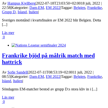
Av
Hampus Kjellberg
|
2022-07-18T23:03:50+02:00
18 juli, 2022 |
22:58
|
Kategorier:
Dam-EM
,
EM 2022
|
Taggar:
Belgien
,
Frankrike
,
Grupp D
,
Island
,
Italien
|
Sveriges motstånd i kvartsfinalen av EM 2022 blir Belgien. Detta
[...]
Läs mer
0
Frankrike bjöd på målrik match med
hattrick
Av
Sofie Sandell
|
2022-07-11T08:53:19+02:00
11 juli, 2022 |
08:53
|
Kategorier:
Dam-EM
,
EM 2022
|
Taggar:
Belgien
,
Frankrike
,
Island
,
Italien
|
Söndagens EM-matcher bestod av grupp D:s stora kliv in i [...]
Läs mer
0