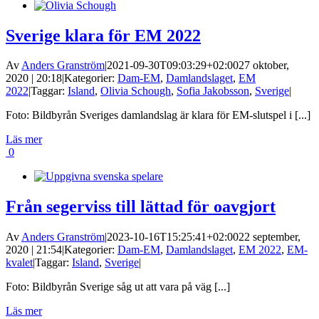
Sverige klara för EM 2022
Av
Anders Granström
|
2021-09-30T09:03:29+02:00
27 oktober,
2020 | 20:18
|
Kategorier:
Dam-EM
,
Damlandslaget
,
EM
2022
|
Taggar:
Island
,
Olivia Schough
,
Sofia Jakobsson
,
Sverige
|
Foto: Bildbyrån Sveriges damlandslag är klara för EM-slutspel i [...]
Läs mer
0
Från segerviss till lättad för oavgjort
Av
Anders Granström
|
2023-10-16T15:25:41+02:00
22 september,
2020 | 21:54
|
Kategorier:
Dam-EM
,
Damlandslaget
,
EM 2022
,
EM-
kvalet
|
Taggar:
Island
,
Sverige
|
Foto: Bildbyrån Sverige såg ut att vara på väg [...]
Läs mer