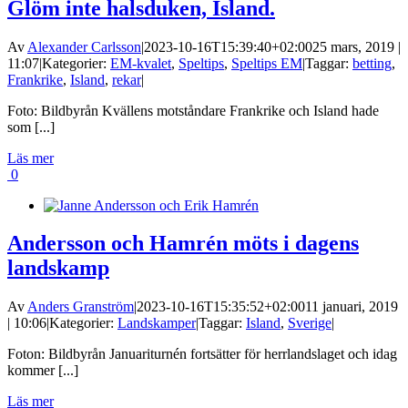
Glöm inte halsduken, Island.
Av
Alexander Carlsson
|
2023-10-16T15:39:40+02:00
25 mars, 2019 |
11:07
|
Kategorier:
EM-kvalet
,
Speltips
,
Speltips EM
|
Taggar:
betting
,
Frankrike
,
Island
,
rekar
|
Foto: Bildbyrån Kvällens motståndare Frankrike och Island hade
som [...]
Läs mer
0
Andersson och Hamrén möts i dagens
landskamp
Av
Anders Granström
|
2023-10-16T15:35:52+02:00
11 januari, 2019
| 10:06
|
Kategorier:
Landskamper
|
Taggar:
Island
,
Sverige
|
Foton: Bildbyrån Januariturnén fortsätter för herrlandslaget och idag
kommer [...]
Läs mer