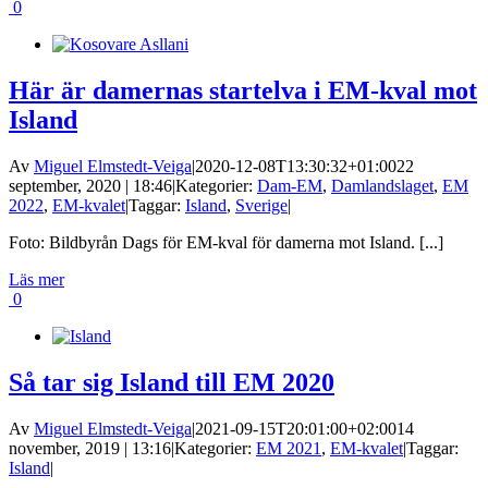
0
Här är damernas startelva i EM-kval mot
Island
Av
Miguel Elmstedt-Veiga
|
2020-12-08T13:30:32+01:00
22
september, 2020 | 18:46
|
Kategorier:
Dam-EM
,
Damlandslaget
,
EM
2022
,
EM-kvalet
|
Taggar:
Island
,
Sverige
|
Foto: Bildbyrån Dags för EM-kval för damerna mot Island. [...]
Läs mer
0
Så tar sig Island till EM 2020
Av
Miguel Elmstedt-Veiga
|
2021-09-15T20:01:00+02:00
14
november, 2019 | 13:16
|
Kategorier:
EM 2021
,
EM-kvalet
|
Taggar:
Island
|