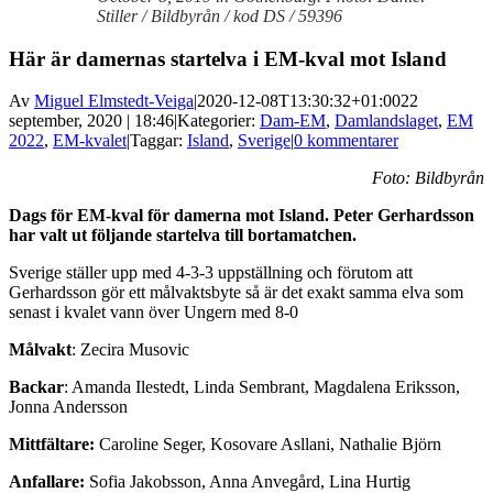
Stiller / Bildbyrån / kod DS / 59396
Här är damernas startelva i EM-kval mot Island
Av
Miguel Elmstedt-Veiga
|
2020-12-08T13:30:32+01:00
22
september, 2020 | 18:46
|
Kategorier:
Dam-EM
,
Damlandslaget
,
EM
2022
,
EM-kvalet
|
Taggar:
Island
,
Sverige
|
0 kommentarer
Foto: Bildbyrån
Dags för EM-kval för damerna mot Island. Peter Gerhardsson
har valt ut följande startelva till bortamatchen.
Sverige ställer upp med 4-3-3 uppställning och förutom att
Gerhardsson gör ett målvaktsbyte så är det exakt samma elva som
senast i kvalet vann över Ungern med 8-0
Målvakt
: Zecira Musovic
Backar
: Amanda Ilestedt, Linda Sembrant, Magdalena Eriksson,
Jonna Andersson
Mittfältare:
Caroline Seger, Kosovare Asllani, Nathalie Björn
Anfallare:
Sofia Jakobsson, Anna Anvegård, Lina Hurtig