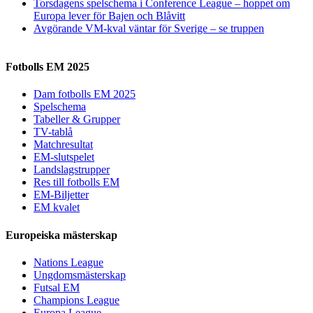
Torsdagens spelschema i Conference League – hoppet om
Europa lever för Bajen och Blåvitt
Avgörande VM-kval väntar för Sverige – se truppen
Fotbolls EM 2025
Dam fotbolls EM 2025
Spelschema
Tabeller & Grupper
TV-tablå
Matchresultat
EM-slutspelet
Landslagstrupper
Res till fotbolls EM
EM-Biljetter
EM kvalet
Europeiska mästerskap
Nations League
Ungdomsmästerskap
Futsal EM
Champions League
Europa League