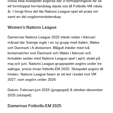
också hela kvalspelet avgöras där vi förhoppningsvis får se
ett formtoppat herrlandslag skjuta oss till Fotbolls-VM nästa
år. I övrigt finns det lite Nations League-spel att prata om
samt en del ungdomsmästerskap.
Women’s
Nations League
Damernas Nations League 2025 inleds redan i februari
månad där Sverige ingår i en ny grupp med Italien, Wales
och Danmark i A-divisionen. Blågult inleder med två
bortamatcher mot Danmark och Wales i februari och
fortsätter sedan med Nations League-spel i april, slutet på
maj och juni. Nations League-gruppspelet avgörs under tre
salingar, precis innan fotbolls-EM 2025. Slutspelet avgörs till
hösten. Nations League-fasen är ett led i kvalet mot VM
2027, som avgörs under 2026.
Datum: Februari-juni 2025 (gruppspel) & oktober-december
2025 (slutspel).
Damernas Fotbolls-EM 2025