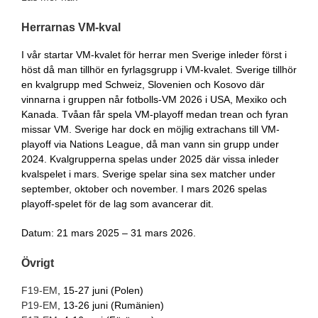
Herrarnas VM-kval
I vår startar VM-kvalet för herrar men Sverige inleder först i
höst då man tillhör en fyrlagsgrupp i VM-kvalet. Sverige tillhör
en kvalgrupp med Schweiz, Slovenien och Kosovo där
vinnarna i gruppen når fotbolls-VM 2026 i USA, Mexiko och
Kanada. Tvåan får spela VM-playoff medan trean och fyran
missar VM. Sverige har dock en möjlig extrachans till VM-
playoff via Nations League, då man vann sin grupp under
2024. Kvalgrupperna spelas under 2025 där vissa inleder
kvalspelet i mars. Sverige spelar sina sex matcher under
september, oktober och november. I mars 2026 spelas
playoff-spelet för de lag som avancerar dit.
Datum: 21 mars 2025 – 31 mars 2026.
Övrigt
F19-EM
, 15-27 juni (Polen)
P19-EM
, 13-26 juni (Rumänien)