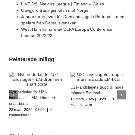
LIVE 3/9: Nations League | Finland – Wales
Oavgjord träningsmatch mot Norge
Januariturné även för Damlandslaget i Portugal – med
spelare från Damallsvenskan
West Ham vinnare av UEFA Europa Conference
League 2022/23
Relaterade inlägg
U21-landslagets trupp till mars
A
Nytt nederlag för U21-
månads EM-kval
S
landslaget – EM-drömmen
18 mars, 2026 | 13:29
|
0
2
snart borta
kommentarer
k
28 mars, 2026 | 08:50
|
0
kommentarer