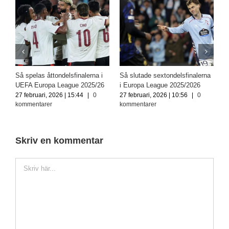
Så spelas åttondelsfinalerna i
Så slutade sextondelsfinalerna
E
UEFA Europa League 2025/26
i Europa League 2025/2026
R
m
27 februari, 2026 | 15:44
|
0
27 februari, 2026 | 10:56
|
0
kommentarer
kommentarer
7
k
Skriv en kommentar
Kommentar