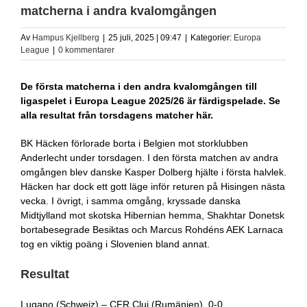
matcherna i andra kvalomgången
Av
Hampus Kjellberg
|
25 juli, 2025 | 09:47
|
Kategorier:
Europa
League
|
0 kommentarer
De första matcherna i den andra kvalomgången till
ligaspelet i Europa League 2025/26 är färdigspelade. Se
alla resultat från torsdagens matcher här.
BK Häcken förlorade borta i Belgien mot storklubben
Anderlecht under torsdagen. I den första matchen av andra
omgången blev danske Kasper Dolberg hjälte i första halvlek.
Häcken har dock ett gott läge inför returen på Hisingen nästa
vecka. I övrigt, i samma omgång, kryssade danska
Midtjylland mot skotska Hibernian hemma, Shakhtar Donetsk
bortabesegrade Besiktas och Marcus Rohdéns AEK Larnaca
tog en viktig poäng i Slovenien bland annat.
Resultat
Lugano (Schweiz) – CFR Cluj (Rumänien), 0-0