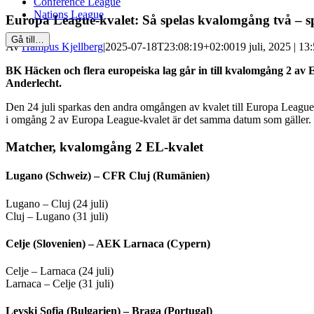
Conference League
Nations League
Europa League-kvalet: Så spelas kvalomgång två – s
Gå till…
Av
Hampus Kjellberg
|
2025-07-18T23:08:19+02:00
19 juli, 2025 | 13
BK Häcken och flera europeiska lag går in till kvalomgång 2 a
Anderlecht.
Den 24 juli sparkas den andra omgången av kvalet till Europa League
i omgång 2 av Europa League-kvalet är det samma datum som gäller.
Matcher, kvalomgång 2 EL-kvalet
Lugano (Schweiz) – CFR Cluj (Rumänien)
Lugano – Cluj (24 juli)
Cluj – Lugano (31 juli)
Celje (Slovenien) – AEK Larnaca (Cypern)
Celje – Larnaca (24 juli)
Larnaca – Celje (31 juli)
Levski Sofia (Bulgarien) – Braga (Portugal)