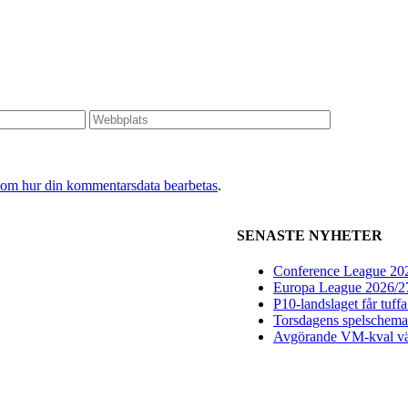
 om hur din kommentarsdata bearbetas
.
SENASTE NYHETER
Conference League 2026
Europa League 2026/27:
P10-landslaget får tuff
Torsdagens spelschema 
Avgörande VM-kval vän