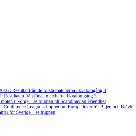
/27: Resultat från de första matcherna i kvalomgång 3
 Resultaten från första matcherna i kvalomgång 3
a möten i Norge – se truppen till Scandinavian Friendlies
i Conference League – hoppet om Europa lever för Bajen och Blåvitt
tar för Sverige – se truppen