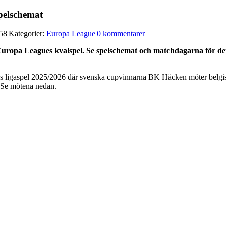
pelschemat
:58
|
Kategorier:
Europa League
|
0 kommentarer
v Europa Leagues kvalspel. Se spelschemat och matchdagarna för 
s ligaspel 2025/2026 där svenska cupvinnarna BK Häcken möter belgiska
 Se mötena nedan.