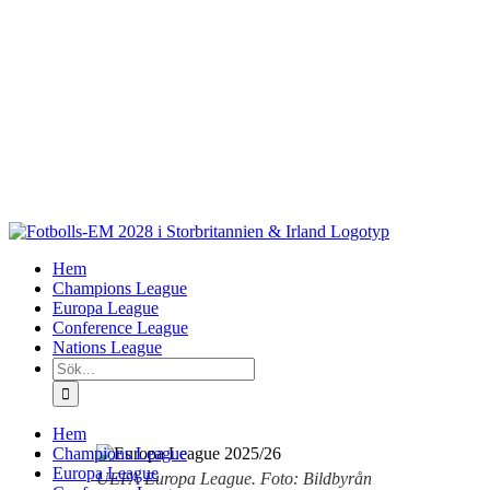
Fortsätt
till
innehållet
Hem
Champions League
Europa League
Conference League
Nations League
Sök
efter:
Hem
Champions League
Europa League
UEFA Europa League. Foto: Bildbyrån