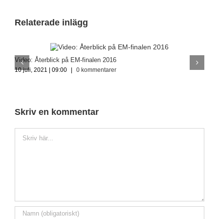
Relaterade inlägg
Video: Återblick på EM-finalen 2016
V
10 juli, 2021 | 09:00
|
0 kommentarer
4 
Skriv en kommentar
Kommentar