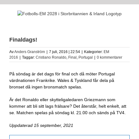
Fortsätt
till
innehållet
Finaldags!
Av
Anders Granström
|
7 juli, 2016 | 22:54
|
Kategorier:
EM
2016
|
Taggar:
Cristiano Ronaldo
,
Final
,
Portugal
|
0 kommentarer
På söndag är det dags för final och då möter Portugal
värdnationen Frankrike. Wales & Tyskland får dela på
bronset då ingen bronsmatch spelas.
Är det Ronaldo eller skytteligaledaren Griezmann som
kommer att bli sitt lags frälsare? Det återstår, helt enkelt, att
se. Matchen spelas på söndag kl. 21.00 och sänds på TV4.
Uppdaterad 15 september, 2021