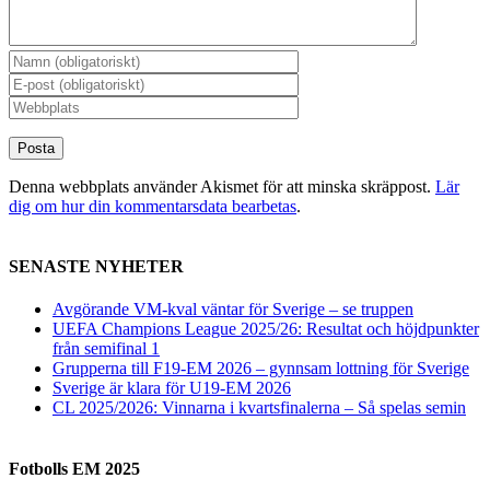
Denna webbplats använder Akismet för att minska skräppost.
Lär
dig om hur din kommentarsdata bearbetas
.
SENASTE NYHETER
Avgörande VM-kval väntar för Sverige – se truppen
UEFA Champions League 2025/26: Resultat och höjdpunkter
från semifinal 1
Grupperna till F19-EM 2026 – gynnsam lottning för Sverige
Sverige är klara för U19-EM 2026
CL 2025/2026: Vinnarna i kvartsfinalerna – Så spelas semin
Fotbolls EM 2025