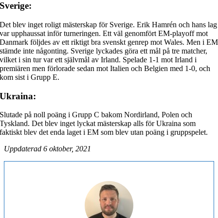
Sverige:
Det blev inget roligt mästerskap för Sverige. Erik Hamrén och hans lag
var upphaussat inför turneringen. Ett väl genomfört EM-playoff mot
Danmark följdes av ett riktigt bra svenskt genrep mot Wales. Men i E
stämde inte någonting. Sverige lyckades göra ett mål på tre matcher,
vilket i sin tur var ett självmål av Irland. Spelade 1-1 mot Irland i
premiären men förlorade sedan mot Italien och Belgien med 1-0, och
kom sist i Grupp E.
Ukraina:
Slutade på noll poäng i Grupp C bakom Nordirland, Polen och
Tyskland. Det blev inget lyckat mästerskap alls för Ukraina som
faktiskt blev det enda laget i EM som blev utan poäng i gruppspelet.
Uppdaterad 6 oktober, 2021