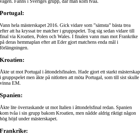
vägen. Fanns i Sveriges grupp, där man kom tvåa.
Portugal:
Vann hela mästerskapet 2016. Gick vidare som ”sämsta” bästa trea
efter att ha kryssat tre matcher i gruppspelet. Tog sig sedan vidare till
final via Kroatien, Polen och Wales. I finalen vann man mot Frankrike
på deras hemmaplan efter att Eder gjort matchens enda mål i
förlängningen.
Kroatien:
Åkte ut mot Portugal i åttondelsfinalen. Hade gjort ett starkt mästerska
i gruppspelet men åkte på nitlotten att möta Portugal, som till sist skulle
vinna EM.
Spanien:
Åkte lite överraskande ut mot Italien i åttondelsfinal redan. Spanien
kom tvåa i sin grupp bakom Kroatien, men nådde aldrig riktigt någon
hög höjd under mästerskapet.
Frankrike: