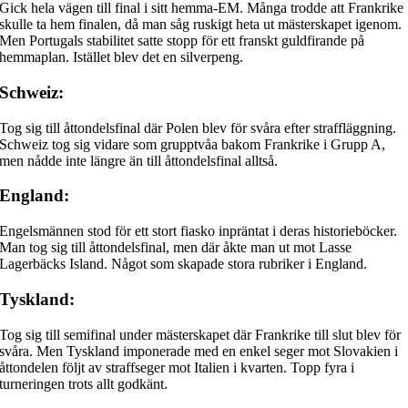
Gick hela vägen till final i sitt hemma-EM. Många trodde att Frankrike
skulle ta hem finalen, då man såg ruskigt heta ut mästerskapet igenom.
Men Portugals stabilitet satte stopp för ett franskt guldfirande på
hemmaplan. Istället blev det en silverpeng.
Schweiz:
Tog sig till åttondelsfinal där Polen blev för svåra efter straffläggning.
Schweiz tog sig vidare som grupptvåa bakom Frankrike i Grupp A,
men nådde inte längre än till åttondelsfinal alltså.
England:
Engelsmännen stod för ett stort fiasko inpräntat i deras historieböcker.
Man tog sig till åttondelsfinal, men där åkte man ut mot Lasse
Lagerbäcks Island. Något som skapade stora rubriker i England.
Tyskland:
Tog sig till semifinal under mästerskapet där Frankrike till slut blev för
svåra. Men Tyskland imponerade med en enkel seger mot Slovakien i
åttondelen följt av straffseger mot Italien i kvarten. Topp fyra i
turneringen trots allt godkänt.