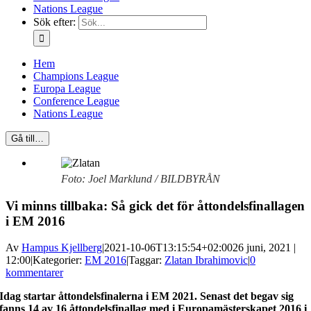
Nations League
Sök efter:
Hem
Champions League
Europa League
Conference League
Nations League
Gå till…
Foto: Joel Marklund / BILDBYRÅN
Vi minns tillbaka: Så gick det för åttondelsfinallagen
i EM 2016
Av
Hampus Kjellberg
|
2021-10-06T13:15:54+02:00
26 juni, 2021 |
12:00
|
Kategorier:
EM 2016
|
Taggar:
Zlatan Ibrahimovic
|
0
kommentarer
Idag startar åttondelsfinalerna i EM 2021. Senast det begav sig
fanns 14 av 16 åttondelsfinallag med i Europamästerskapet 2016 i