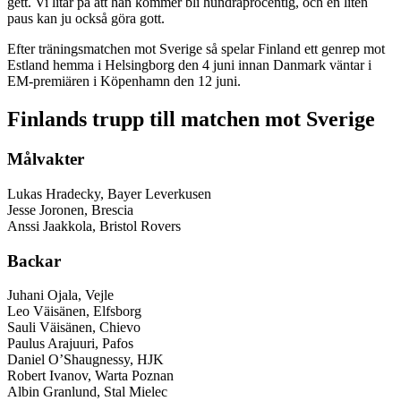
gett. Vi litar på att han kommer bli hundraprocentig, och en liten
paus kan ju också göra gott.
Efter träningsmatchen mot Sverige så spelar Finland ett genrep mot
Estland hemma i Helsingborg den 4 juni innan Danmark väntar i
EM-premiären i Köpenhamn den 12 juni.
Finlands trupp till matchen mot Sverige
Målvakter
Lukas Hradecky, Bayer Leverkusen
Jesse Joronen, Brescia
Anssi Jaakkola, Bristol Rovers
Backar
Juhani Ojala, Vejle
Leo Väisänen, Elfsborg
Sauli Väisänen, Chievo
Paulus Arajuuri, Pafos
Daniel O’Shaugnessy, HJK
Robert Ivanov, Warta Poznan
Albin Granlund, Stal Mielec