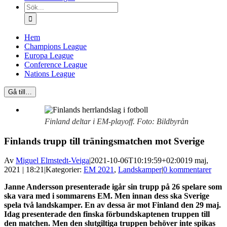
Sök
efter:
Hem
Champions League
Europa League
Conference League
Nations League
Gå till…
Finland deltar i EM-playoff. Foto: Bildbyrån
Finlands trupp till träningsmatchen mot Sverige
Av
Miguel Elmstedt-Veiga
|
2021-10-06T10:19:59+02:00
19 maj,
2021 | 18:21
|
Kategorier:
EM 2021
,
Landskamper
|
0 kommentarer
Janne Andersson presenterade igår sin trupp på 26 spelare som
ska vara med i sommarens EM. Men innan dess ska Sverige
spela två landskamper. En av dessa är mot Finland den 29 maj.
Idag presenterade den finska förbundskaptenen truppen till
den matchen. Men den slutgiltiga truppen behöver inte spikas