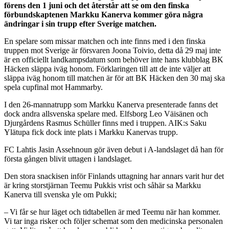
förens den 1 juni och det återstår att se om den finska
förbundskaptenen Markku Kanerva kommer göra några
ändringar i sin trupp efter Sverige matchen.
En spelare som missar matchen och inte finns med i den finska
truppen mot Sverige är försvaren Joona Toivio, detta då 29 maj inte
är en officiellt landkampsdatum som behöver inte hans klubblag BK
Häcken släppa iväg honom. Förklaringen till att de inte väljer att
släppa iväg honom till matchen är för att BK Häcken den 30 maj ska
spela cupfinal mot Hammarby.
I den 26-mannatrupp som Markku Kanerva presenterade fanns det
dock andra allsvenska spelare med. Elfsborg Leo Väisänen och
Djurgårdens Rasmus Schüller finns med i truppen. AIK:s Saku
Ylätupa fick dock inte plats i Markku Kanervas trupp.
FC Lahtis Jasin Assehnoun gör även debut i A-landslaget då han för
första gången blivit uttagen i landslaget.
Den stora snackisen inför Finlands uttagning har annars varit hur det
är kring storstjärnan Teemu Pukkis vrist och såhär sa Markku
Kanerva till svenska yle om Pukki;
– Vi får se hur läget och tidtabellen är med Teemu när han kommer.
Vi tar inga risker och följer schemat som den medicinska personalen