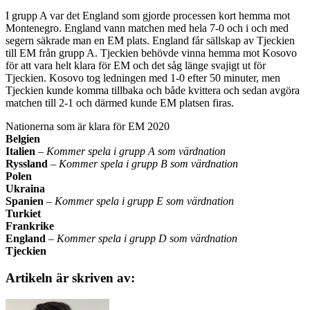
I grupp A var det England som gjorde processen kort hemma mot
Montenegro. England vann matchen med hela 7-0 och i och med
segern säkrade man en EM plats. England får sällskap av Tjeckien
till EM från grupp A. Tjeckien behövde vinna hemma mot Kosovo
för att vara helt klara för EM och det såg länge svajigt ut för
Tjeckien. Kosovo tog ledningen med 1-0 efter 50 minuter, men
Tjeckien kunde komma tillbaka och både kvittera och sedan avgöra
matchen till 2-1 och därmed kunde EM platsen firas.
Nationerna som är klara för EM 2020
Belgien
Italien
–
Kommer spela i grupp A som värdnation
Ryssland
–
Kommer spela i grupp B som värdnation
Polen
Ukraina
Spanien
–
Kommer spela i grupp E som värdnation
Turkiet
Frankrike
England
–
Kommer spela i grupp D som värdnation
Tjeckien
Artikeln är skriven av: