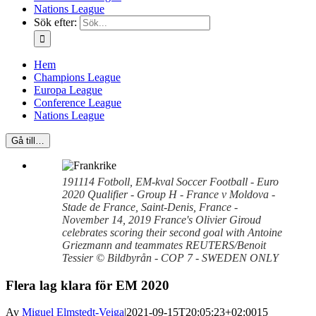
Nations League
Sök efter:
Hem
Champions League
Europa League
Conference League
Nations League
Gå till…
191114 Fotboll, EM-kval Soccer Football - Euro
2020 Qualifier - Group H - France v Moldova -
Stade de France, Saint-Denis, France -
November 14, 2019 France's Olivier Giroud
celebrates scoring their second goal with Antoine
Griezmann and teammates REUTERS/Benoit
Tessier © Bildbyrån - COP 7 - SWEDEN ONLY
Flera lag klara för EM 2020
Av
Miguel Elmstedt-Veiga
|
2021-09-15T20:05:23+02:00
15