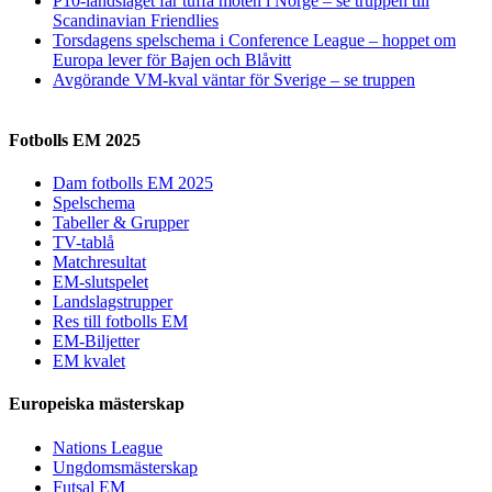
P10-landslaget får tuffa möten i Norge – se truppen till
Scandinavian Friendlies
Torsdagens spelschema i Conference League – hoppet om
Europa lever för Bajen och Blåvitt
Avgörande VM-kval väntar för Sverige – se truppen
Fotbolls EM 2025
Dam fotbolls EM 2025
Spelschema
Tabeller & Grupper
TV-tablå
Matchresultat
EM-slutspelet
Landslagstrupper
Res till fotbolls EM
EM-Biljetter
EM kvalet
Europeiska mästerskap
Nations League
Ungdomsmästerskap
Futsal EM