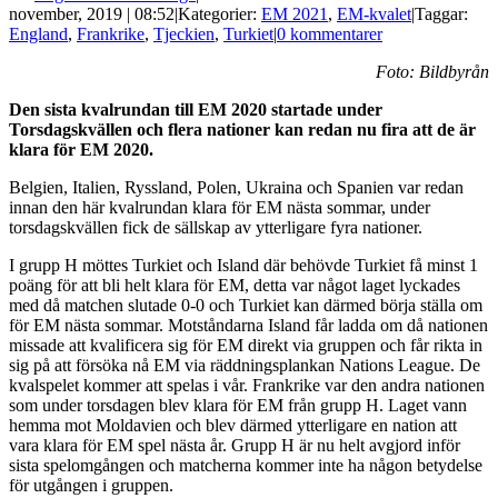
november, 2019 | 08:52
|
Kategorier:
EM 2021
,
EM-kvalet
|
Taggar:
England
,
Frankrike
,
Tjeckien
,
Turkiet
|
0 kommentarer
Foto: Bildbyrån
Den sista kvalrundan till EM 2020 startade under
Torsdagskvällen och flera nationer kan redan nu fira att de är
klara för EM 2020.
Belgien, Italien, Ryssland, Polen, Ukraina och Spanien var redan
innan den här kvalrundan klara för EM nästa sommar, under
torsdagskvällen fick de sällskap av ytterligare fyra nationer.
I grupp H möttes Turkiet och Island där behövde Turkiet få minst 1
poäng för att bli helt klara för EM, detta var något laget lyckades
med då matchen slutade 0-0 och Turkiet kan därmed börja ställa om
för EM nästa sommar. Motståndarna Island får ladda om då nationen
missade att kvalificera sig för EM direkt via gruppen och får rikta in
sig på att försöka nå EM via räddningsplankan Nations League. De
kvalspelet kommer att spelas i vår. Frankrike var den andra nationen
som under torsdagen blev klara för EM från grupp H. Laget vann
hemma mot Moldavien och blev därmed ytterligare en nation att
vara klara för EM spel nästa år. Grupp H är nu helt avgjord inför
sista spelomgången och matcherna kommer inte ha någon betydelse
för utgången i gruppen.