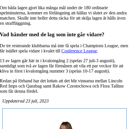
Om båda lagen gjort lika många mål under de 180 ordinarie
spelminuterna, kommer en förlängning att hållas vi slutet av den andra
matchen. Skulle inte heller detta räcka för att skilja lagen åt hålls även
en straffläggning.
Vad händer med de lag som inte går vidare?
De tre resterande klubbarna må inte få spela i Champions League, men
får istället spela vidare i kvalet till
Conference League
.
13 av lagen går här in i kvalomgång 2 (spelas 27 juli-3 augusti),
samtidigt som två av lagen får förmånen att vila ett par veckor för att
kliva in först i kvalomgång nummer 3 (spelas 10-17 augusti).
Redan på förhand har det lottats att det blir vinnarna mellan Lincoln
Red Imps och Qarabag samt Rakow Czestochowa och Flora Tallinn
som får denna fördel.
Uppdaterad 23 juli, 2023