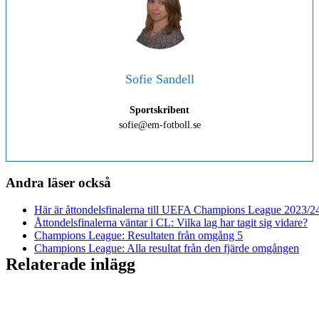
Sofie Sandell
Sportskribent
sofie@em-fotboll.se
Andra läser också
Här är åttondelsfinalerna till UEFA Champions League 2023/2
Åttondelsfinalerna väntar i CL: Vilka lag har tagit sig vidare?
Champions League: Resultaten från omgång 5
Champions League: Alla resultat från den fjärde omgången
Relaterade inlägg