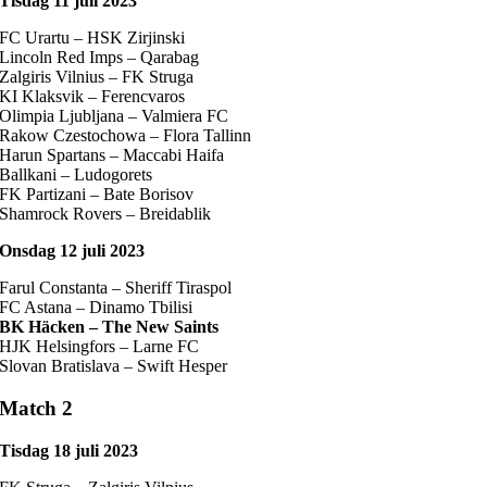
Tisdag 11 juli 2023
FC Urartu – HSK Zirjinski
Lincoln Red Imps – Qarabag
Zalgiris Vilnius – FK Struga
KI Klaksvik – Ferencvaros
Olimpia Ljubljana – Valmiera FC
Rakow Czestochowa – Flora Tallinn
Harun Spartans – Maccabi Haifa
Ballkani – Ludogorets
FK Partizani – Bate Borisov
Shamrock Rovers – Breidablik
Onsdag 12 juli 2023
Farul Constanta – Sheriff Tiraspol
FC Astana – Dinamo Tbilisi
BK Häcken – The New Saints
HJK Helsingfors – Larne FC
Slovan Bratislava – Swift Hesper
Match 2
Tisdag 18 juli 2023