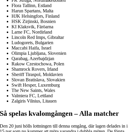
FK Struga, Nordmakedonien
Flora Tallinn, Estland
Harun Spartans, Malta
HJK Helsingfors, Finland
HSK Zirjinski, Bosnien
KI Klaksvik, Färöarna
Larne FC, Nordirland
Lincoln Red Imps, Gibraltar
Ludogorets, Bulgarien
Maccabi Haifa, Israel
Olimpia Ljubljana, Slovenien
Qarabag, Azerbajdzjan
Rakow Czestochowa, Polen
Shamrock Rovers, Irland
Sheriff Tiraspol, Moldavien
Slovan Bratislava, Slovakien
Swift Hesper, Luxemburg
The New Saints, Wales
Valmiera FC, Lettland
Zalgiris Vilnius, Litauen
Så spelas kvalomgången – Alla matcher
Den 20 juni hölls lottningen till denna omgång, där lagen delades in i
15 par som nu kommer att möta varandra i dubbla möten. De första