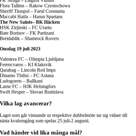
FK Struga – Zalgiris Vilnius
Flora Tallinn – Rakow Czestochowa
Sheriff Tiraspol – Farul Constanta
Maccabi Haifa – Harun Spartans
The New Saints– BK Häcken
HSK Zirjinski – FC Urartu
Bate Borisov – FK Partizani
Breidablik – Shamrock Rovers
Onsdag 19 juli 2023
Valmiera FC – Olimpia Ljubljana
Ferencvaros – KI Klaksvik
Qarabag – Lincoln Red Imps
Dinamo Tbilisi – FC Astana
Ludogorets – Ballkani
Larne FC – HJK Helsingfors
Swift Hesper – Slovan Bratislava
Vilka lag avancerar?
Laget som går vinnande ur respektive dubbelmöte tar sig vidare till
nästa kvalomgång som spelas 25 juli-2 augusti.
Vad händer vid lika många mål?