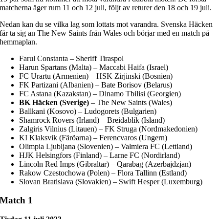
matcherna äger rum 11 och 12 juli, följt av returer den 18 och 19 juli.
Nedan kan du se vilka lag som lottats mot varandra. Svenska Häcken
får ta sig an The New Saints från Wales och börjar med en match på
hemmaplan.
Farul Constanta – Sheriff Tiraspol
Harun Spartans (Malta) – Maccabi Haifa (Israel)
FC Urartu (Armenien) – HSK Zirjinski (Bosnien)
FK Partizani (Albanien) – Bate Borisov (Belarus)
FC Astana (Kazakstan) – Dinamo Tbilisi (Georgien)
BK Häcken (Sverige)
– The New Saints (Wales)
Ballkani (Kosovo) – Ludogorets (Bulgarien)
Shamrock Rovers (Irland) – Breidablik (Island)
Zalgiris Vilnius (Litauen) – FK Struga (Nordmakedonien)
KI Klaksvik (Färöarna) – Ferencvaros (Ungern)
Olimpia Ljubljana (Slovenien) – Valmiera FC (Lettland)
HJK Helsingfors (Finland) – Larne FC (Nordirland)
Lincoln Red Imps (Gibraltar) – Qarabag (Azerbajdzjan)
Rakow Czestochowa (Polen) – Flora Tallinn (Estland)
Slovan Bratislava (Slovakien) – Swift Hesper (Luxemburg)
Match 1