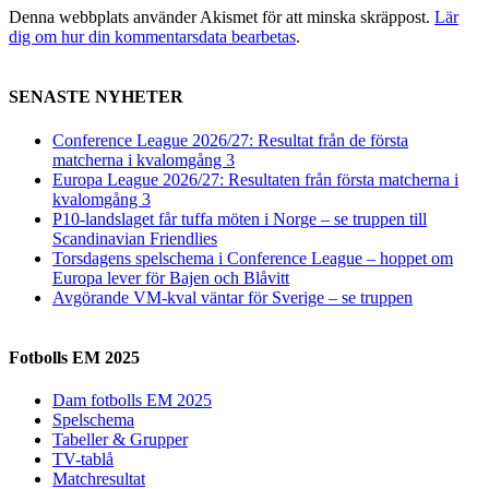
Denna webbplats använder Akismet för att minska skräppost.
Lär
dig om hur din kommentarsdata bearbetas
.
SENASTE NYHETER
Conference League 2026/27: Resultat från de första
matcherna i kvalomgång 3
Europa League 2026/27: Resultaten från första matcherna i
kvalomgång 3
P10-landslaget får tuffa möten i Norge – se truppen till
Scandinavian Friendlies
Torsdagens spelschema i Conference League – hoppet om
Europa lever för Bajen och Blåvitt
Avgörande VM-kval väntar för Sverige – se truppen
Fotbolls EM 2025
Dam fotbolls EM 2025
Spelschema
Tabeller & Grupper
TV-tablå
Matchresultat