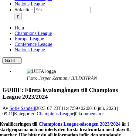
Nations League
Sök efter:
Hem
Champions League
Europa League
Conference League
Nations League
Gå till…
Foto: Jesper Zerman / BILDBYRÅN
GUIDE: Första kvalomgången till Champions
League 2023/2024
Av
Sofie Sandell
|
2023-07-23T11:47:59+02:00
10 juli, 2023 |
09:11
|
Kategorier:
Champions League
|
0 kommentarer
Kvalificeringen till
Champions League-säsongen 2023/2024
är i
startgroparna och nu inleds den första kvalrundan med playoff-
matcher. Här hittar du all information inför den stundande