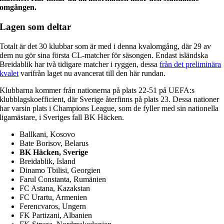
omgången.
Lagen som deltar
Totalt är det 30 klubbar som är med i denna kvalomgång, där 29 av
dem nu gör sina första CL-matcher för säsongen. Endast isländska
Breidablik har två tidigare matcher i ryggen, dessa
från det preliminära
kvalet
varifrån laget nu avancerat till den här rundan.
Klubbarna kommer från nationerna på plats 22-51 på UEFA:s
klubblagskoefficient, där Sverige återfinns på plats 23. Dessa nationer
har varsin plats i Champions League, som de fyller med sin nationella
ligamästare, i Sveriges fall BK Häcken.
Ballkani, Kosovo
Bate Borisov, Belarus
BK Häcken, Sverige
Breidablik, Island
Dinamo Tbilisi, Georgien
Farul Constanta, Rumänien
FC Astana, Kazakstan
FC Urartu, Armenien
Ferencvaros, Ungern
FK Partizani, Albanien