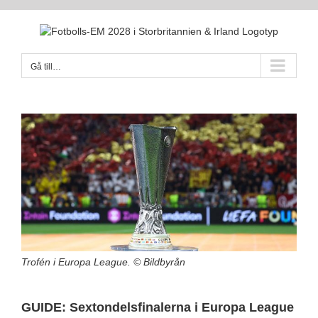
Fortsätt
till
innehållet
Gå till…
Trofén i Europa League. © Bildbyrån
GUIDE: Sextondelsfinalerna i Europa League