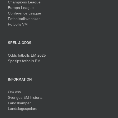
Champions League
Europa League
Conference League
Fotbollsallsvenskan
Fotbolls VM
SPEL & ODDS
Odds fotbolls EM 2025
Speltips fotbolls EM
INFORMATION
Om oss
Sveriges EM-historia
Landskamper
Landslagsspelare