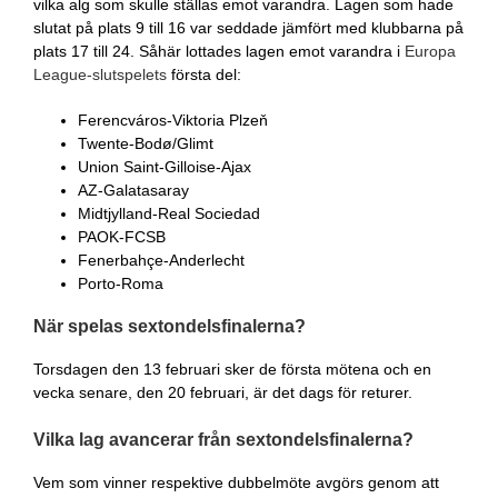
vilka alg som skulle ställas emot varandra. Lagen som hade
slutat på plats 9 till 16 var seddade jämfört med klubbarna på
plats 17 till 24. Såhär lottades lagen emot varandra i
Europa
League-slutspelets
första del:
Ferencváros-Viktoria Plzeň
Twente-Bodø/Glimt
Union Saint-Gilloise-Ajax
AZ-Galatasaray
Midtjylland-Real Sociedad
PAOK-FCSB
Fenerbahçe-Anderlecht
Porto-Roma
När spelas sextondelsfinalerna?
Torsdagen den 13 februari sker de första mötena och en
vecka senare, den 20 februari, är det dags för returer.
Vilka lag avancerar från sextondelsfinalerna?
Vem som vinner respektive dubbelmöte avgörs genom att