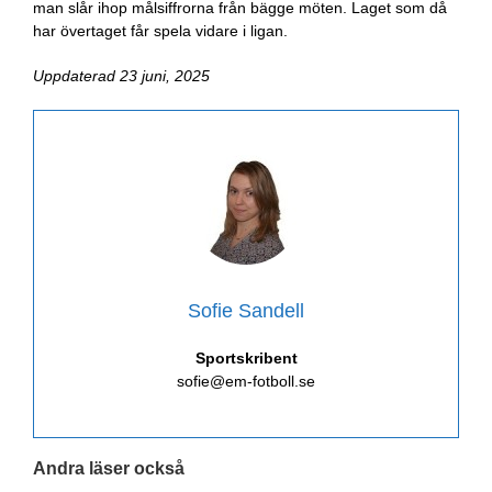
man slår ihop målsiffrorna från bägge möten. Laget som då
har övertaget får spela vidare i ligan.
Uppdaterad 23 juni, 2025
Sofie Sandell
Sportskribent
sofie@em-fotboll.se
Andra läser också