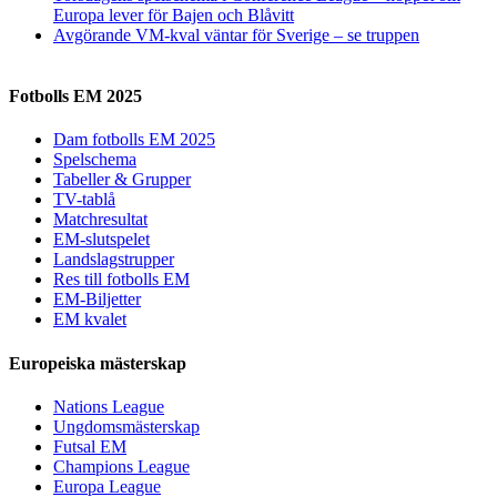
Europa lever för Bajen och Blåvitt
Avgörande VM-kval väntar för Sverige – se truppen
Fotbolls EM 2025
Dam fotbolls EM 2025
Spelschema
Tabeller & Grupper
TV-tablå
Matchresultat
EM-slutspelet
Landslagstrupper
Res till fotbolls EM
EM-Biljetter
EM kvalet
Europeiska mästerskap
Nations League
Ungdomsmästerskap
Futsal EM
Champions League
Europa League