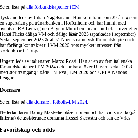
Se en lista på
alla förbundskaptener i EM
.
Tyskland leds av Julian Nagelsmann. Han kom fram som 29-åring som
en supertalang på tränarbänken i Hoffenheim och har hunnit med
äventyr i RB Leipzig och Bayern München innan han fick ta över efter
Hansi Flicks dåliga VM och dåliga läsår 2023 (sparkades i september).
Sedan september 2023 är alltså Nagelsmann tysk förbundskapten och
har förlängt kontraktet till VM 2026 trots mycket intressen från
storklubbar i Europa.
Ungern leds av italienaren Marco Rossi. Han är en av fem italienska
förbundskaptener i EM 2024 och har basat över Ungern sedan 2018
med stor framgång i både EM-kval, EM 2020 och UEFA Nations
League.
Domare
Se en lista på
alla domare i fotbolls-EM 2024
.
Nederländaren Danny Makkelie blåser i pipan och har vid sin sida (på
linjerna) de assisterande domarna Hessel Steegstra och Jan de Vries.
Favoritskap och odds