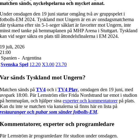
matchen sänds, nyckelspelarna och mycket annat.
Under onsdagen den 19 juni startar omgång två av gruppspelet i
fotbolls-EM 2024. Tyskland mot Ungern är en av onsdagsmatcherna
där tyskarna efter sin 5-1-seger såklart är favoriter mot Ungern, inte
minst med tanke på hemmaplanen på MHP Arena i Stuttgart. Tyskland
kan vid seger säkra en plats till åttondelsfinalerna i EM 2024.
19 juli, 2026
21:00
Spanien -
Argentina
Svenska Spel
1
2.20
X
3.00
2
3.70
Var sänds Tyskland mot Ungern?
Matchen sänds på
TV4
och i
TV4 Play
, onsdagen den 19 juni, med
avspark 18:00. Pär Lernström eller Frida Nordstrand tar emot i studion
på hemmaplan, och hjälper sina
experter och kommentatorer
på plats.
Kan du inte se matchen via kanalerna så finns här en lista på
restauranger och pubar som sänder fotbolls-EM
.
Kommentatorer, experter och programledare
Pär Lernström är programledare för studion under onsdagen.