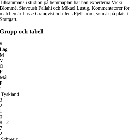
Tillsammans i studion på hemmaplan har han experterna Vicki
Blommé, Siavoush Fallahi och Mikael Lustig. Kommentatorer för
matchen är Lasse Granqvist och Jens Fjellström, som är på plats i
Stuttgart.
Grupp och tabell
#
Lag
M
V
O
F
Mål
P
1
Tyskland
3
2
1
0
8 - 2
7
2
Schweiz