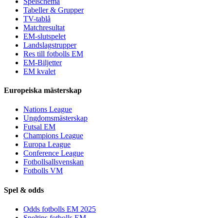
Spelschema
Tabeller & Grupper
TV-tablå
Matchresultat
EM-slutspelet
Landslagstrupper
Res till fotbolls EM
EM-Biljetter
EM kvalet
Europeiska mästerskap
Nations League
Ungdomsmästerskap
Futsal EM
Champions League
Europa League
Conference League
Fotbollsallsvenskan
Fotbolls VM
Spel & odds
Odds fotbolls EM 2025
Speltips fotbolls EM