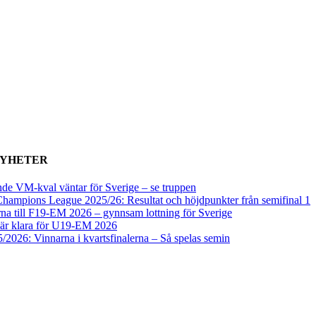
NYHETER
de VM-kval väntar för Sverige – se truppen
ampions League 2025/26: Resultat och höjdpunkter från semifinal 1
na till F19-EM 2026 – gynnsam lottning för Sverige
 är klara för U19-EM 2026
/2026: Vinnarna i kvartsfinalerna – Så spelas semin