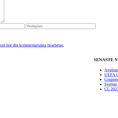
 om hur din kommentarsdata bearbetas
.
SENASTE 
Avgöran
UEFA Ch
Grupper
Sverige
CL 2025