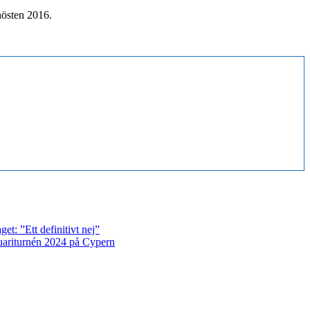
hösten 2016.
et: ”Ett definitivt nej”
anuariturnén 2024 på Cypern