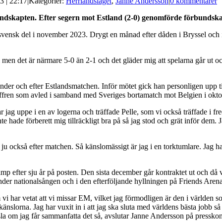
3 | 22:17
|
Kategorier:
Herrlandslaget
,
Janne Andersson
|
0 kommentarer
ndskapten. Efter segern mot Estland (2-0) genomförde förbundskap
svensk del i november 2023. Drygt en månad efter dåden i Bryssel och
 men det är närmare 5-0 än 2-1 och det gläder mig att spelarna går ut och 
der och efter Estlandsmatchen. Inför mötet gick han personligen upp ti
 offren som avled i samband med Sveriges bortamatch mot Belgien i okt
r jag uppe i en av logerna och träffade Pelle, som vi också träffade i fr
te hade förberett mig tillräckligt bra på så jag stod och grät inför dem. Ja
ju också efter matchen. Så känslomässigt är jag i en torktumlare. Jag ha
p efter sju år på posten. Den sista december går kontraktet ut och då 
der nationalsången och i den efterföljande hyllningen på Friends Arena
m vi har vetat att vi missar EM, vilket jag förmodligen är den i världen so
 känslorna. Jag har vuxit in i att jag ska sluta med världens bästa jobb så
nsla om jag får sammanfatta det så, avslutar Janne Andersson på pressko