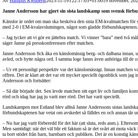
Av
Hampus Kjellberg
|
2023-11-19T22:17:03+01:00
19 november, 202
Janne Andersson har gjort sin sista landskamp som svensk förbu
Känslor är ordet om man ska beskriva den sista EM-kvalmatchen för 
med 2-0 i EM-kvalavslutningen, något som gladde förbundskaptenen.
– Jag tycker att vi gör en jättebra match. Vi vinner ”bara” med två mål
säger Janne på presskonferensen efter matchen.
Janne Andersson fick åka en känslomässig berg- och dalbana innan, un
avled, och bytte några ord. I samma loge fanns även anhöriga till de
– Ur ett personligt perspektiv var det känslomässigt. Innan matchen va
offren. Det är klart att det var ett mycket speciellt ögonblick som jag in
Andersson och fortsätter:
– Så där började det. Sen levde matchen sitt eget liv och familjen kom 
rörd och idag har jag ju varit mer rörd. Det har varit speciellt.
Landskampen mot Estland blev alltså Janne Anderssons sistas landskam
förbundskaptenen har vetat om avskedet så fälldes en och annan tår un
– Nu har jag varit förberedd för det här (att sluta, reds anm.). Efterso
Men samtidigt: när det väl blir ett faktum så är det svårt att mota väck
ta bort stödet från barn, barnbarn och publiken. Det är en konstig kä