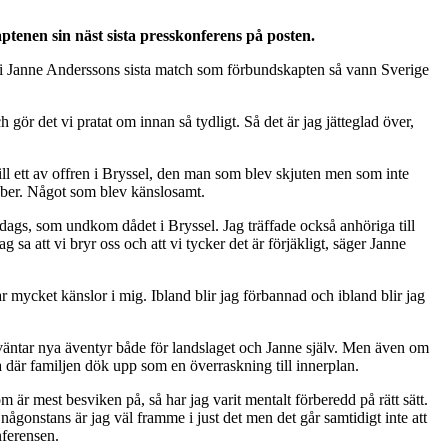
tenen sin näst sista presskonferens på posten.
 i Janne Anderssons sista match som förbundskapten så vann Sverige
gör det vi pratat om innan så tydligt. Så det är jag jätteglad över,
ll ett av offren i Bryssel, den man som blev skjuten men som inte
ober. Något som blev känslosamt.
edags, som undkom dådet i Bryssel. Jag träffade också anhöriga till
g sa att vi bryr oss och att vi tycker det är förjäkligt, säger Janne
r mycket känslor i mig. Ibland blir jag förbannad och ibland blir jag
väntar nya äventyr både för landslaget och Janne själv. Men även om
 där familjen dök upp som en överraskning till innerplan.
m är mest besviken på, så har jag varit mentalt förberedd på rätt sätt.
 någonstans är jag väl framme i just det men det går samtidigt inte att
nferensen.