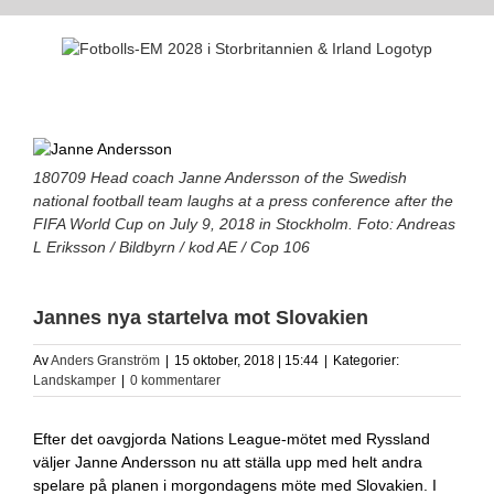
Fortsätt
till
innehållet
180709 Head coach Janne Andersson of the Swedish
national football team laughs at a press conference after the
FIFA World Cup on July 9, 2018 in Stockholm. Foto: Andreas
L Eriksson / Bildbyrn / kod AE / Cop 106
Jannes nya startelva mot Slovakien
Av
Anders Granström
|
15 oktober, 2018 | 15:44
|
Kategorier:
Landskamper
|
0 kommentarer
Efter det oavgjorda Nations League-mötet med Ryssland
väljer Janne Andersson nu att ställa upp med helt andra
spelare på planen i morgondagens möte med Slovakien. I