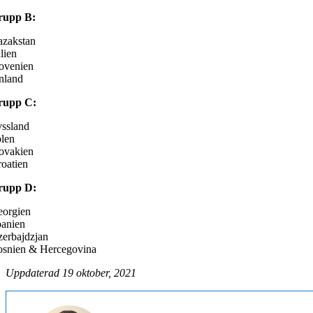
rupp B:
zakstan
alien
ovenien
nland
rupp C:
ssland
len
ovakien
oatien
rupp D:
orgien
anien
erbajdzjan
snien & Hercegovina
Uppdaterad 19 oktober, 2021