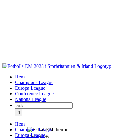
Fortsätt
till
innehållet
Hem
Champions League
Europa League
Conference League
Nations League
Sök
efter:
Hem
Champions League
Europa League
Foto: Uefa