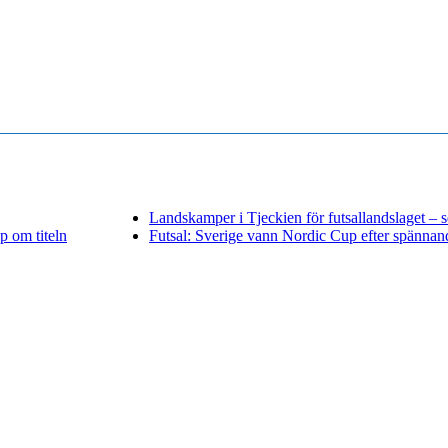
Landskamper i Tjeckien för futsallandslaget – 
p om titeln
Futsal: Sverige vann Nordic Cup efter spännand