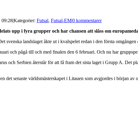
| 09:28
|
Kategorier:
Futsal
,
Futsal-EM
|
0 kommentarer
 delats upp i fyra grupper och har chansen att slåss om europameda
Det svenska landslaget åkte ut i kvalspelet redan i den första omgången
i och pågå till och med finalen den 6 februari. Och nu har gruppspelet 
rus och Serbien återstår för att få fram det sista laget i Grupp A. Det pl
ven det senaste världsmästerskapet i Litauen som avgjordes i början a