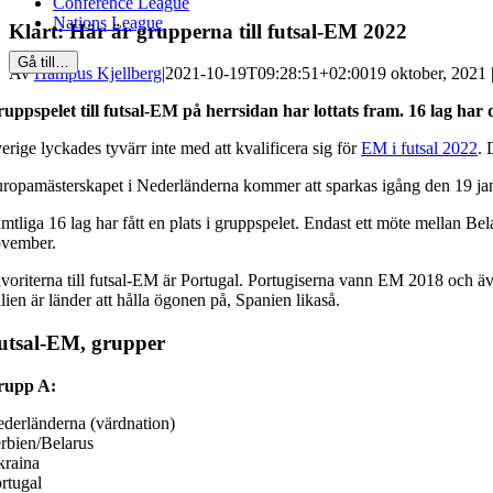
Conference League
Nations League
Klart: Här är grupperna till futsal-EM 2022
Gå till…
Av
Hampus Kjellberg
|
2021-10-19T09:28:51+02:00
19 oktober, 2021 
uppspelet till futsal-EM på herrsidan har lottats fram. 16 lag har
erige lyckades tyvärr inte med att kvalificera sig för
EM i futsal 2022
. 
ropamästerskapet i Nederländerna kommer att sparkas igång den 19 januar
mtliga 16 lag har fått en plats i gruppspelet. Endast ett möte mellan Bela
vember.
voriterna till futsal-EM är Portugal. Portugiserna vann EM 2018 och ä
alien är länder att hålla ögonen på, Spanien likaså.
utsal-EM, grupper
rupp A:
derländerna (värdnation)
rbien/Belarus
raina
rtugal