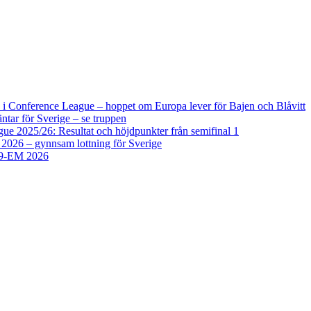
i Conference League – hoppet om Europa lever för Bajen och Blåvitt
tar för Sverige – se truppen
 2025/26: Resultat och höjdpunkter från semifinal 1
2026 – gynnsam lottning för Sverige
U19-EM 2026