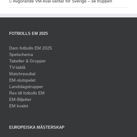
Avgörande VM-kval väntar för Sverige – se truppen
FOTBOLLS EM 2025
Dam fotbolls EM 2025
Spelschema
Tabeller & Grupper
TV-tablå
Matchresultat
EM-slutspelet
Landslagstrupper
Res till fotbolls EM
EM-Biljetter
EM kvalet
EUROPEISKA MÄSTERSKAP