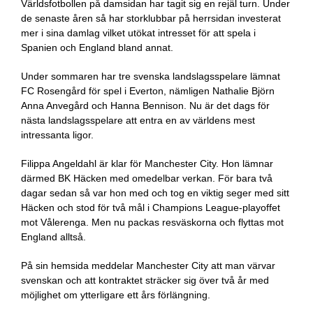
Världsfotbollen på damsidan har tagit sig en rejäl turn. Under
de senaste åren så har storklubbar på herrsidan investerat
mer i sina damlag vilket utökat intresset för att spela i
Spanien och England bland annat.
Under sommaren har tre svenska landslagsspelare lämnat
FC Rosengård för spel i Everton, nämligen Nathalie Björn
Anna Anvegård och Hanna Bennison. Nu är det dags för
nästa landslagsspelare att entra en av världens mest
intressanta ligor.
Filippa Angeldahl är klar för Manchester City. Hon lämnar
därmed BK Häcken med omedelbar verkan. För bara två
dagar sedan så var hon med och tog en viktig seger med sitt
Häcken och stod för två mål i Champions League-playoffet
mot Vålerenga. Men nu packas resväskorna och flyttas mot
England alltså.
På sin hemsida meddelar Manchester City att man värvar
svenskan och att kontraktet sträcker sig över två år med
möjlighet om ytterligare ett års förlängning.