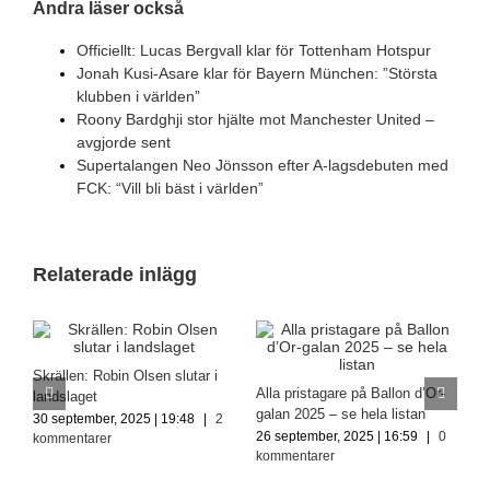
Andra läser också
Officiellt: Lucas Bergvall klar för Tottenham Hotspur
Jonah Kusi-Asare klar för Bayern München: ”Största
klubben i världen”
Roony Bardghji stor hjälte mot Manchester United –
avgjorde sent
Supertalangen Neo Jönsson efter A-lagsdebuten med
FCK: “Vill bli bäst i världen”
Relaterade inlägg
:
Skrällen: Robin Olsen slutar i
G
Alla pristagare på Ballon d’Or-
landslaget
k
galan 2025 – se hela listan
30 september, 2025 | 19:48
|
2
3
26 september, 2025 | 16:59
|
0
kommentarer
k
kommentarer