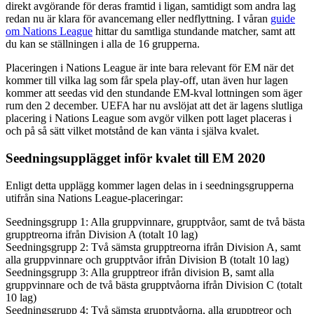
direkt avgörande för deras framtid i ligan, samtidigt som andra lag
redan nu är klara för avancemang eller nedflyttning. I våran
guide
om Nations League
hittar du samtliga stundande matcher, samt att
du kan se ställningen i alla de 16 grupperna.
Placeringen i Nations League är inte bara relevant för EM när det
kommer till vilka lag som får spela play-off, utan även hur lagen
kommer att seedas vid den stundande EM-kval lottningen som äger
rum den 2 december. UEFA har nu avslöjat att det är lagens slutliga
placering i Nations League som avgör vilken pott laget placeras i
och på så sätt vilket motstånd de kan vänta i själva kvalet.
Seedningsupplägget inför kvalet till EM 2020
Enligt detta upplägg kommer lagen delas in i seedningsgrupperna
utifrån sina Nations League-placeringar:
Seedningsgrupp 1: Alla gruppvinnare, grupptvåor, samt de två bästa
grupptreorna ifrån Division A (totalt 10 lag)
Seedningsgrupp 2: Två sämsta grupptreorna ifrån Division A, samt
alla gruppvinnare och grupptvåor ifrån Division B (totalt 10 lag)
Seedningsgrupp 3: Alla grupptreor ifrån division B, samt alla
gruppvinnare och de två bästa grupptvåorna ifrån Division C (totalt
10 lag)
Seedningsgrupp 4: Två sämsta grupptvåorna, alla grupptreor och