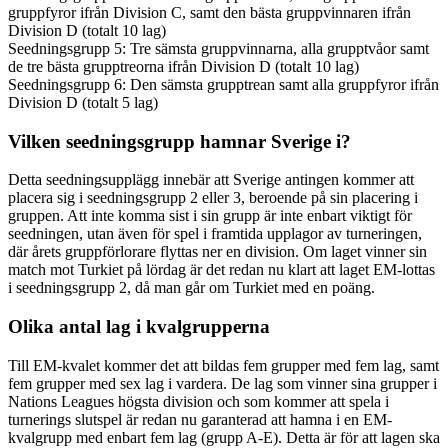
gruppfyror ifrån Division C, samt den bästa gruppvinnaren ifrån
Division D (totalt 10 lag)
Seedningsgrupp 5: Tre sämsta gruppvinnarna, alla grupptvåor samt
de tre bästa grupptreorna ifrån Division D (totalt 10 lag)
Seedningsgrupp 6: Den sämsta grupptrean samt alla gruppfyror ifrån
Division D (totalt 5 lag)
Vilken seedningsgrupp hamnar Sverige i?
Detta seedningsupplägg innebär att Sverige antingen kommer att
placera sig i seedningsgrupp 2 eller 3, beroende på sin placering i
gruppen. Att inte komma sist i sin grupp är inte enbart viktigt för
seedningen, utan även för spel i framtida upplagor av turneringen,
där årets gruppförlorare flyttas ner en division. Om laget vinner sin
match mot Turkiet på lördag är det redan nu klart att laget EM-lottas
i seedningsgrupp 2, då man går om Turkiet med en poäng.
Olika antal lag i kvalgrupperna
Till EM-kvalet kommer det att bildas fem grupper med fem lag, samt
fem grupper med sex lag i vardera. De lag som vinner sina grupper i
Nations Leagues högsta division och som kommer att spela i
turnerings slutspel är redan nu garanterad att hamna i en EM-
kvalgrupp med enbart fem lag (grupp A-E). Detta är för att lagen ska