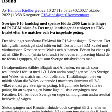
Round
Av
Hampus Kjellberg
|
2022-10-27T13:58:23+02:00
27 oktober,
2022 | 13:58
|
Kategorier:
P16-landslaget
|
0 kommentarer
Sveriges P16-landslag med spelare födda 2006 kan inte längre
nå P17-EM nästa år. Det unga landslaget är utslaget ur EM-
kvalet efter tre matcher och två inspelade poäng.
Det blev inget succéartat EM-kval för P16-landslaget i Kroatien. Det
talangfulla landslaget stod inför en tuff förstarunda i EM-kvalet mot
värdnationen Kroatien samt Wales och Albanien. För att ha chans på
att nå Elite Round (nästa kvalrunda) behövdes en placering bland de
tre första i gruppen, något som Sverige misslyckades med.
I kvalpremiären ställdes Blågult mot Albanien, en match som
resulterade i förlust med 1-3. I den andra omgången ställdes Sverige
mot Wales, en match man kontrollerade. Tillställningen blev en
målrik sådan där Wales kvitterade i matchens slutminut till 3-3,
vilket endast gav Sverige en poäng. Blågult hade behövt alla tre
poäng för att skapa sig ett bättre läge till sista omgången mot
Kroatien. Där behövde Sverige en seger samtidigt som andra resultat
behövde gå vägen.
Slutomgången mot Kroatien slutade dock oavgjort till 2-2, efter en
svensk vändning i andra halvlek. Något som inte räckte för Blågult.