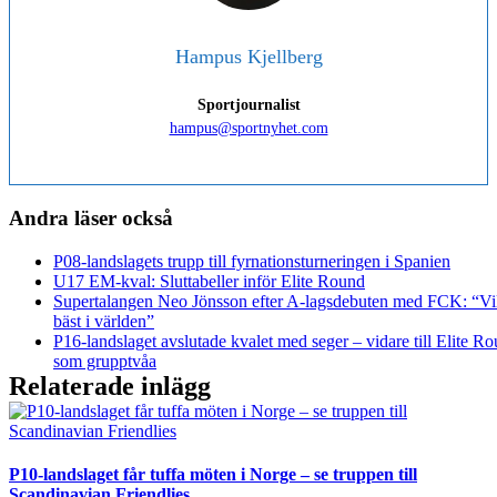
Hampus Kjellberg
Sportjournalist
hampus@sportnyhet.com
Andra läser också
P08-landslagets trupp till fyrnationsturneringen i Spanien
U17 EM-kval: Sluttabeller inför Elite Round
Supertalangen Neo Jönsson efter A-lagsdebuten med FCK: “Vil
bäst i världen”
P16-landslaget avslutade kvalet med seger – vidare till Elite R
som grupptvåa
Relaterade inlägg
P10-landslaget får tuffa möten i Norge – se truppen till
Scandinavian Friendlies