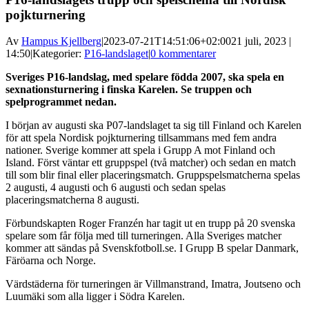
pojkturnering
Av
Hampus Kjellberg
|
2023-07-21T14:51:06+02:00
21 juli, 2023 |
14:50
|
Kategorier:
P16-landslaget
|
0 kommentarer
Sveriges P16-landslag, med spelare födda 2007, ska spela en
sexnationsturnering i finska Karelen. Se truppen och
spelprogrammet nedan.
I början av augusti ska P07-landslaget ta sig till Finland och Karelen
för att spela Nordisk pojkturnering tillsammans med fem andra
nationer. Sverige kommer att spela i Grupp A mot Finland och
Island. Först väntar ett gruppspel (två matcher) och sedan en match
till som blir final eller placeringsmatch. Gruppspelsmatcherna spelas
2 augusti, 4 augusti och 6 augusti och sedan spelas
placeringsmatcherna 8 augusti.
Förbundskapten Roger Franzén har tagit ut en trupp på 20 svenska
spelare som får följa med till turneringen. Alla Sveriges matcher
kommer att sändas på Svenskfotboll.se. I Grupp B spelar Danmark,
Färöarna och Norge.
Värdstäderna för turneringen är Villmanstrand, Imatra, Joutseno och
Luumäki som alla ligger i Södra Karelen.