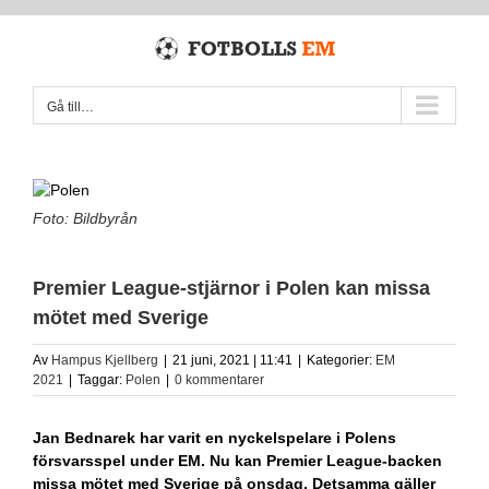
Fortsätt
till
innehållet
Gå till…
Foto: Bildbyrån
Premier League-stjärnor i Polen kan missa
mötet med Sverige
Av
Hampus Kjellberg
|
21 juni, 2021 | 11:41
|
Kategorier:
EM
2021
|
Taggar:
Polen
|
0 kommentarer
Jan Bednarek har varit en nyckelspelare i Polens
försvarsspel under EM. Nu kan Premier League-backen
missa mötet med Sverige på onsdag. Detsamma gäller