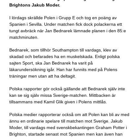
Brightons Jakub Moder.
I lördags skrällde Polen i Grupp E och tog en poäng av
Spanien i Sevilla. Under matchen fick dock polackerna ett
tungt avbräck när Jan Bednarek lämnade planen i den 85:e
matchminuten.
Bednarek, som tillhör Southampton till vardags, klev av
skadad och befarades ha en muskelskada. Enligt polska
sajten Sport, ska Jan Bednarek ha varit på
läkarundersökning igår. Han har funnits med på Polens
träningar men utan att ha deltagit.
Polska rapporter gör också gällande att Bednarek själv inte
kan se sig själv missa Sverige-matchen. Mittbacken är
tillsammans med Kamil Glik given i Polens mittlås.
Polska medier rapporterar också om att Polen kan bli av med
ännu en ordinarie spelare till matchen mot Sverige. Jakub
Moder, till vardags med svenskbekantingen Graham Potter i
Brighton, startade senast mot Spanien men kan även han