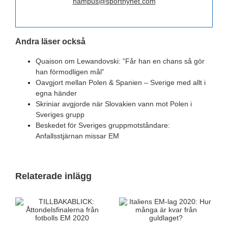
hampus@sportnyhet.com
Andra läser också
Quaison om Lewandovski: ”Får han en chans så gör
han förmodligen mål”
Oavgjort mellan Polen & Spanien – Sverige med allt i
egna händer
Skriniar avgjorde när Slovakien vann mot Polen i
Sveriges grupp
Beskedet för Sveriges gruppmotståndare:
Anfallsstjärnan missar EM
Relaterade inlägg
T