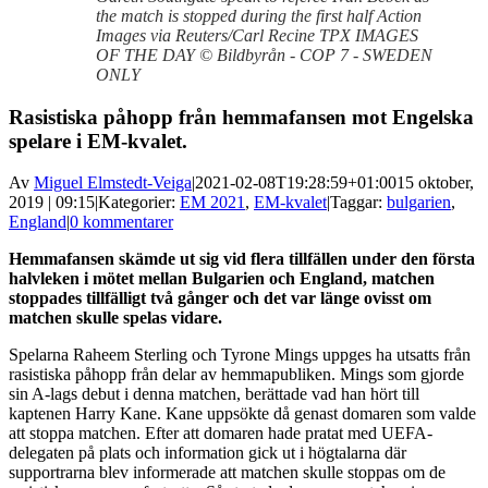
the match is stopped during the first half Action
Images via Reuters/Carl Recine TPX IMAGES
OF THE DAY © Bildbyrån - COP 7 - SWEDEN
ONLY
Rasistiska påhopp från hemmafansen mot Engelska
spelare i EM-kvalet.
Av
Miguel Elmstedt-Veiga
|
2021-02-08T19:28:59+01:00
15 oktober,
2019 | 09:15
|
Kategorier:
EM 2021
,
EM-kvalet
|
Taggar:
bulgarien
,
England
|
0 kommentarer
Hemmafansen skämde ut sig vid flera tillfällen under den första
halvleken i mötet mellan Bulgarien och England, matchen
stoppades tillfälligt två gånger och det var länge ovisst om
matchen skulle spelas vidare.
Spelarna Raheem Sterling och Tyrone Mings uppges ha utsatts från
rasistiska påhopp från delar av hemmapubliken. Mings som gjorde
sin A-lags debut i denna matchen, berättade vad han hört till
kaptenen Harry Kane. Kane uppsökte då genast domaren som valde
att stoppa matchen. Efter att domaren hade pratat med UEFA-
delegaten på plats och information gick ut i högtalarna där
supportrarna blev informerade att matchen skulle stoppas om de