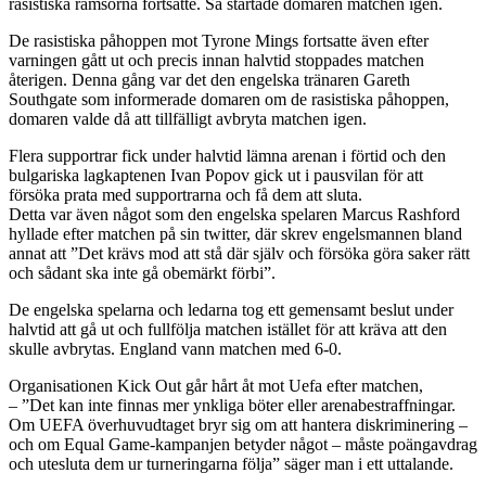
rasistiska ramsorna fortsatte. Så startade domaren matchen igen.
De rasistiska påhoppen mot Tyrone Mings fortsatte även efter
varningen gått ut och precis innan halvtid stoppades matchen
återigen. Denna gång var det den engelska tränaren Gareth
Southgate som informerade domaren om de rasistiska påhoppen,
domaren valde då att tillfälligt avbryta matchen igen.
Flera supportrar fick under halvtid lämna arenan i förtid och den
bulgariska lagkaptenen Ivan Popov gick ut i pausvilan för att
försöka prata med supportrarna och få dem att sluta.
Detta var även något som den engelska spelaren Marcus Rashford
hyllade efter matchen på sin twitter, där skrev engelsmannen bland
annat att ”Det krävs mod att stå där själv och försöka göra saker rätt
och sådant ska inte gå obemärkt förbi”.
De engelska spelarna och ledarna tog ett gemensamt beslut under
halvtid att gå ut och fullfölja matchen istället för att kräva att den
skulle avbrytas. England vann matchen med 6-0.
Organisationen Kick Out går hårt åt mot Uefa efter matchen,
– ”Det kan inte finnas mer ynkliga böter eller arenabestraffningar.
Om UEFA överhuvudtaget bryr sig om att hantera diskriminering –
och om Equal Game-kampanjen betyder något – måste poängavdrag
och utesluta dem ur turneringarna följa” säger man i ett uttalande.