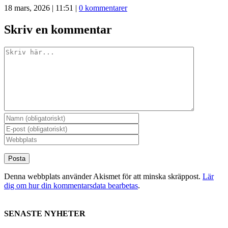
18 mars, 2026 | 11:51
|
0 kommentarer
Skriv en kommentar
Kommentar
Denna webbplats använder Akismet för att minska skräppost.
Lär
dig om hur din kommentarsdata bearbetas
.
SENASTE NYHETER