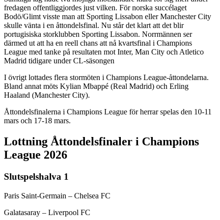
fredagen offentliggjordes just vilken. För norska succélaget
Bodö/Glimt visste man att Sporting Lissabon eller Manchester City
skulle vänta i en åttondelsfinal. Nu står det klart att det blir
portugisiska storklubben Sporting Lissabon. Norrmännen ser
därmed ut att ha en reell chans att nå kvartsfinal i Champions
League med tanke på resultaten mot Inter, Man City och Atletico
Madrid tidigare under CL-säsongen
I övrigt lottades flera stormöten i Champions League-åttondelarna.
Bland annat möts Kylian Mbappé (Real Madrid) och Erling
Haaland (Manchester City).
Åttondelsfinalerna i Champions League för herrar spelas den 10-11
mars och 17-18 mars.
Lottning Åttondelsfinaler i Champions
League 2026
Slutspelshalva 1
Paris Saint-Germain – Chelsea FC
Galatasaray – Liverpool FC