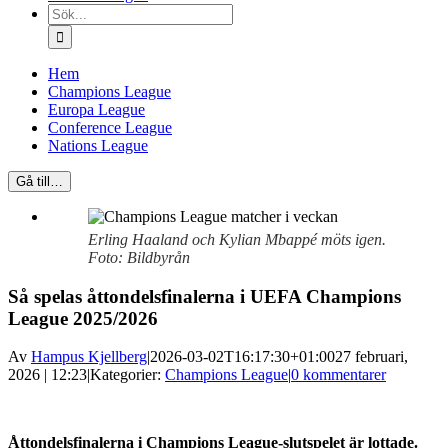
Sök
efter:
Hem
Champions League
Europa League
Conference League
Nations League
Gå till…
Erling Haaland och Kylian Mbappé möts igen.
Foto: Bildbyrån
Så spelas åttondelsfinalerna i UEFA Champions
League 2025/2026
Av
Hampus Kjellberg
|
2026-03-02T16:17:30+01:00
27 februari,
2026 | 12:23
|
Kategorier:
Champions League
|
0 kommentarer
Åttondelsfinalerna i Champions League-slutspelet är lottade.