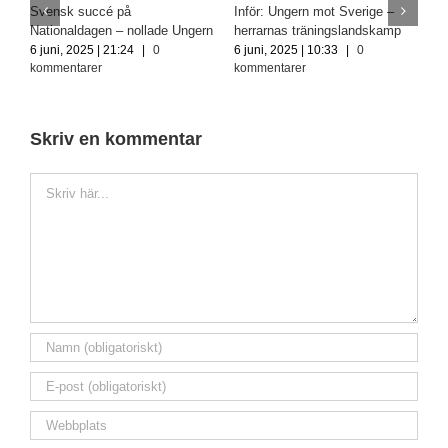
Svensk succé på
Inför: Ungern mot Sverige –
S
Nationaldagen – nollade Ungern
herrarnas träningslandskamp
–
s
6 juni, 2025 | 21:24
|
0
6 juni, 2025 | 10:33
|
0
kommentarer
kommentarer
1
k
Skriv en kommentar
Kommentar