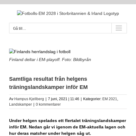
Fortsätt
till
innehållet
Gå till…
Finland deltar i EM-playoff. Foto: Bildbyrån
Samtliga resultat från helgens
träningslandskamper inför EM
Av
Hampus Kjellberg
|
7 juni, 2021 | 11:46
|
Kategorier:
EM 2021
,
Landskamper
|
0 kommentarer
Under helgen spelades ett flertalet träningslandskamper
inför EM. Nedan går vi igenom de EM-aktuella lagen och
hur deras matcher under helgen såg ut.