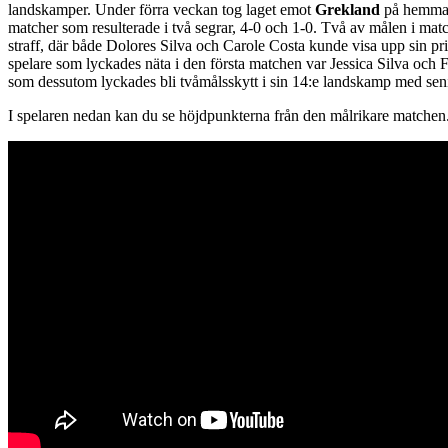
landskamper. Under förra veckan tog laget emot
Grekland
på hemmap
matcher som resulterade i två segrar, 4-0 och 1-0. Två av målen i matc
straff, där både Dolores Silva och Carole Costa kunde visa upp sin pr
spelare som lyckades näta i den första matchen var Jessica Silva och 
som dessutom lyckades bli tvåmålsskytt i sin 14:e landskamp med sen
I spelaren nedan kan du se höjdpunkterna från den målrikare matchen