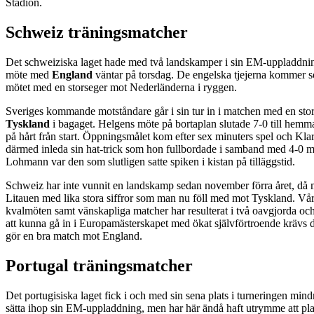
Stadion.
Schweiz träningsmatcher
Det schweiziska laget hade med två landskamper i sin EM-uppladdnin
möte med
England
väntar på torsdag. De engelska tjejerna kommer s
mötet med en storseger mot Nederländerna i ryggen.
Sveriges kommande motståndare går i sin tur in i matchen med en stor
Tyskland
i bagaget. Helgens möte på bortaplan slutade 7-0 till hemm
på hårt från start. Öppningsmålet kom efter sex minuters spel och Kl
därmed inleda sin hat-trick som hon fullbordade i samband med 4-0 
Lohmann var den som slutligen satte spiken i kistan på tilläggstid.
Schweiz har inte vunnit en landskamp sedan november förra året, då
Litauen med lika stora siffror som man nu föll med mot Tyskland. V
kvalmöten samt vänskapliga matcher har resulterat i två oavgjorda och 
att kunna gå in i Europamästerskapet med ökat självförtroende krävs 
gör en bra match mot England.
Portugal träningsmatcher
Det portugisiska laget fick i och med sin sena plats i turneringen mindre
sätta ihop sin EM-uppladdning, men har här ändå haft utrymme att pla