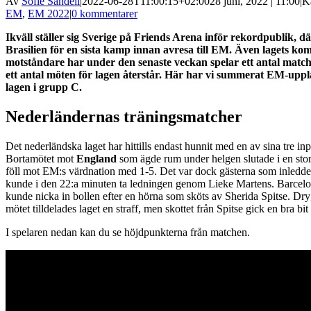
Av
Sofie Sandell
|
2022-06-28T11:00:15+02:00
28 juni, 2022 | 11:00
|
K
EM
,
EM 2022
|
0 kommentarer
Ikväll ställer sig Sverige på Friends Arena inför rekordpublik, d
Brasilien för en sista kamp innan avresa till EM. Även lagets k
motståndare har under den senaste veckan spelar ett antal match
ett antal möten för lagen återstår. Här har vi summerat EM-upp
lagen i grupp C.
Nederländernas träningsmatcher
Det nederländska laget har hittills endast hunnit med en av sina tre in
Bortamötet mot
England
som ägde rum under helgen slutade i en stor
föll mot EM:s värdnation med 1-5. Det var dock gästerna som inledde
kunde i den 22:a minuten ta ledningen genom Lieke Martens. Barcelo
kunde nicka in bollen efter en hörna som sköts av Sherida Spitse. Dry
mötet tilldelades laget en straff, men skottet från Spitse gick en bra bit
I spelaren nedan kan du se höjdpunkterna från matchen.