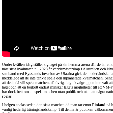
Under kvällen idag ställer sig laget på sin hemma-arena där de tar em
näst sista kvalmatch till 2023 år världsmästerskap i Australien och Ny
samband med Rysslands invasion av Ukraina gick det nederländska la
meddelade att de inte tänkte spela den inplanerade kvalmatchen. Se
att de ändå vill spela matchen, då övriga lag i kvalgruppen inte valt a
laget och att en bojkott endast minskar lagets möjligheter till ett V
har dock bett om att spela matchen utan publik och utan att några nat
spelas.
I helgen spelas sedan den sista matchen då man tar emot
Finland
på h
vanlig hederlig träningslandskamp. Till denna är publiken välkomm