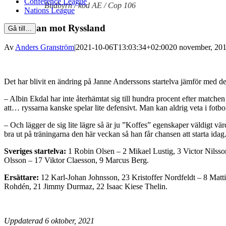
Conference League
Bildbyrn / kod AE / Cop 106
Nations League
Startelvan mot Ryssland
Gå till…
Av
Anders Granström
|
2021-10-06T13:03:34+02:00
20 november, 201
Det har blivit en ändring på Janne Anderssons startelva jämför med den
– Albin Ekdal har inte återhämtat sig till hundra procent efter matchen i
att… ryssarna kanske spelar lite defensivt. Man kan aldrig veta i fotb
– Och lägger de sig lite lägre så är ju ”Koffes” egenskaper väldigt värd
bra ut på träningarna den här veckan så han får chansen att starta idag
Sveriges startelva:
1 Robin Olsen – 2 Mikael Lustig, 3 Victor Nilsso
Olsson – 17 Viktor Claesson, 9 Marcus Berg.
Ersättare:
12 Karl-Johan Johnsson, 23 Kristoffer Nordfeldt – 8 Matt
Rohdén, 21 Jimmy Durmaz, 22 Isaac Kiese Thelin.
Uppdaterad 6 oktober, 2021