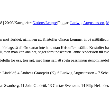
8 | 20:03
|
Kategorier:
Nations League
|
Taggar:
Ludwig Augustinsson
,
M
 mot Turkiet, nämligen att Kristoffer Olsson kommer in på mittfältet i s
 lördags så därför startar inte han, utan Kristoffer i stället. Kristoffer 
oll, men man kan ana det, säger förbundskapten Janne Andersson till sven
efulla för oss, tror jag, med hans sätt att spela passningar genom lagdela
.
n Lindelöf, 4 Andreas Granqvist (K), 6 Ludwig Augustinsson – 7 Sebas
ias Svanberg, 11 John Guidetti, 13 Gustav Svensson, 14 Filip Helande