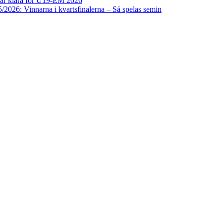
 är klara för U19-EM 2026
/2026: Vinnarna i kvartsfinalerna – Så spelas semin