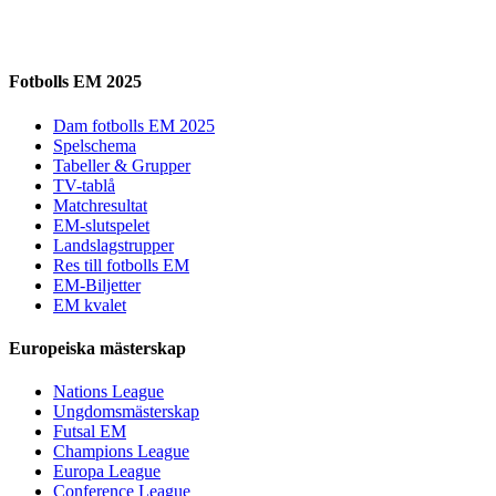
Fotbolls EM 2025
Dam fotbolls EM 2025
Spelschema
Tabeller & Grupper
TV-tablå
Matchresultat
EM-slutspelet
Landslagstrupper
Res till fotbolls EM
EM-Biljetter
EM kvalet
Europeiska mästerskap
Nations League
Ungdomsmästerskap
Futsal EM
Champions League
Europa League
Conference League