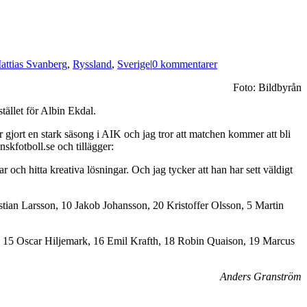
attias Svanberg
,
Ryssland
,
Sverige
|
0 kommentarer
Foto: Bildbyrån
tället för Albin Ekdal.
har gjort en stark säsong i AIK och jag tror att matchen kommer att bli
skfotboll.se och tillägger:
r och hitta kreativa lösningar. Och jag tycker att han har sett väldigt
tian Larsson, 10 Jakob Johansson, 20 Kristoffer Olsson, 5 Martin
r, 15 Oscar Hiljemark, 16 Emil Krafth, 18 Robin Quaison, 19 Marcus
Anders Granström