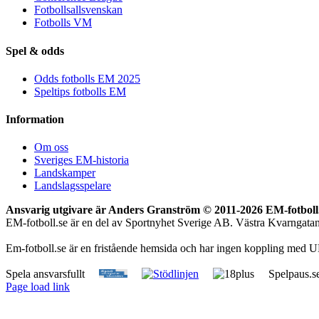
Fotbollsallsvenskan
Fotbolls VM
Spel & odds
Odds fotbolls EM 2025
Speltips fotbolls EM
Information
Om oss
Sveriges EM-historia
Landskamper
Landslagsspelare
Ansvarig utgivare är Anders Granström © 2011-
2026 EM-fotboll.
EM-fotboll.se är en del av Sportnyhet Sverige AB. Västra Kvarngat
Em-fotboll.se är en fristående hemsida och har ingen koppling med U
Spela ansvarsfullt
Spelpaus.s
Page load link
Till
toppen