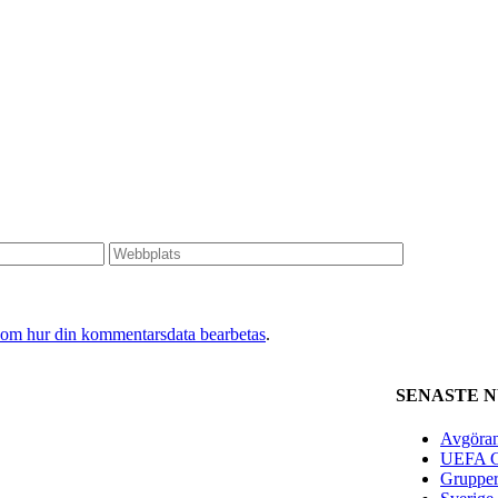
 om hur din kommentarsdata bearbetas
.
SENASTE 
Avgöran
UEFA Ch
Grupper