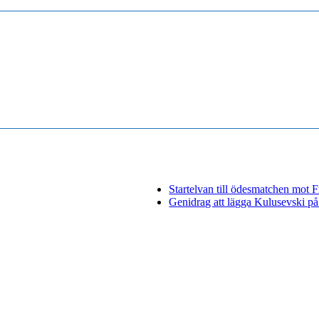
Startelvan till ödesmatchen mot 
Genidrag att lägga Kulusevski på