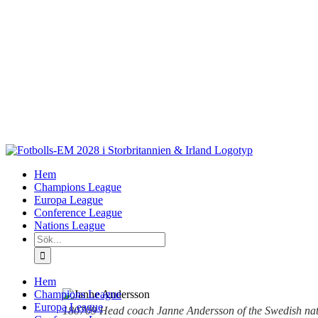
Fortsätt
till
innehållet
Hem
Champions League
Europa League
Conference League
Nations League
Sök
efter:
Hem
Champions League
Europa League
180709 Head coach Janne Andersson of the Swedish natio