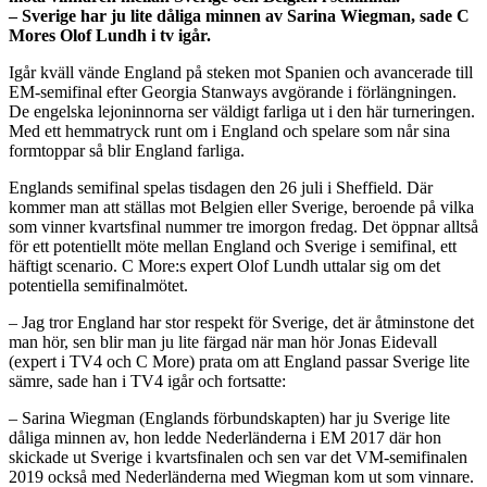
– Sverige har ju lite dåliga minnen av Sarina Wiegman, sade C
Mores Olof Lundh i tv igår.
Igår kväll vände England på steken mot Spanien och avancerade till
EM-semifinal efter Georgia Stanways avgörande i förlängningen.
De engelska lejoninnorna ser väldigt farliga ut i den här turneringen.
Med ett hemmatryck runt om i England och spelare som når sina
formtoppar så blir England farliga.
Englands semifinal spelas tisdagen den 26 juli i Sheffield. Där
kommer man att ställas mot Belgien eller Sverige, beroende på vilka
som vinner kvartsfinal nummer tre imorgon fredag. Det öppnar alltså
för ett potentiellt möte mellan England och Sverige i semifinal, ett
häftigt scenario. C More:s expert Olof Lundh uttalar sig om det
potentiella semifinalmötet.
– Jag tror England har stor respekt för Sverige, det är åtminstone det
man hör, sen blir man ju lite färgad när man hör Jonas Eidevall
(expert i TV4 och C More) prata om att England passar Sverige lite
sämre, sade han i TV4 igår och fortsatte:
– Sarina Wiegman (Englands förbundskapten) har ju Sverige lite
dåliga minnen av, hon ledde Nederländerna i EM 2017 där hon
skickade ut Sverige i kvartsfinalen och sen var det VM-semifinalen
2019 också med Nederländerna med Wiegman kom ut som vinnare.