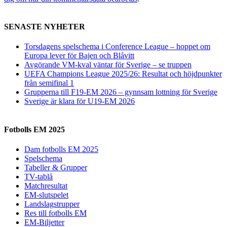
SENASTE NYHETER
Torsdagens spelschema i Conference League – hoppet om
Europa lever för Bajen och Blåvitt
Avgörande VM-kval väntar för Sverige – se truppen
UEFA Champions League 2025/26: Resultat och höjdpunkter
från semifinal 1
Grupperna till F19-EM 2026 – gynnsam lottning för Sverige
Sverige är klara för U19-EM 2026
Fotbolls EM 2025
Dam fotbolls EM 2025
Spelschema
Tabeller & Grupper
TV-tablå
Matchresultat
EM-slutspelet
Landslagstrupper
Res till fotbolls EM
EM-Biljetter