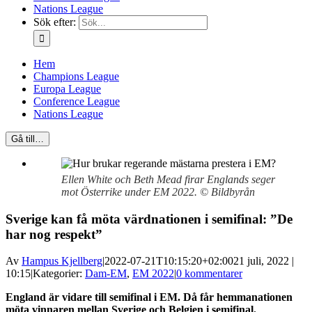
Nations League
Sök efter:
Hem
Champions League
Europa League
Conference League
Nations League
Gå till…
Ellen White och Beth Mead firar Englands seger
mot Österrike under EM 2022. © Bildbyrån
Sverige kan få möta värdnationen i semifinal: ”De
har nog respekt”
Av
Hampus Kjellberg
|
2022-07-21T10:15:20+02:00
21 juli, 2022 |
10:15
|
Kategorier:
Dam-EM
,
EM 2022
|
0 kommentarer
England är vidare till semifinal i EM. Då får hemmanationen
möta vinnaren mellan Sverige och Belgien i semifinal.