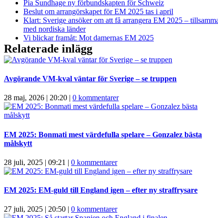
Pia Sundhage ny förbundskapten för Schweiz
Beslut om arrangörskapet för EM 2025 tas i april
Klart: Sverige ansöker om att få arrangera EM 2025 – tillsamm
med nordiska länder
Vi blickar framåt: Mot damernas EM 2025
Relaterade inlägg
Avgörande VM-kval väntar för Sverige – se truppen
28 maj, 2026 | 20:20
|
0 kommentarer
EM 2025: Bonmati mest värdefulla spelare – Gonzalez bästa
målskytt
28 juli, 2025 | 09:21
|
0 kommentarer
EM 2025: EM-guld till England igen – efter ny straffrysare
27 juli, 2025 | 20:50
|
0 kommentarer